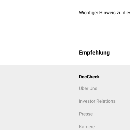
Leitungsanästhes
Singulärer subkut
Wichtiger Hinweis zu die
Lokalanästhesien der
Femoralisblock
Paravertebraler B
Dorsale Ischiadik
Anteriore Ischiad
Laterale Ischiadi
Empfehlung
Distale Ischiadik
Der Vorteil der Leitungs
Vollnarkose
eingesetzt w
DocCheck
Über Uns
Investor Relations
Presse
Karriere