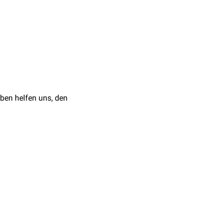
 Gebiet während eines
übergehend deaktiviert
tzt
durchgeführt.
ben helfen uns, den