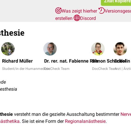
Zitat kopier
Was zeigt hierher
Versionsges
erstellen
Discord
thesie
Richard Müller
Dr. rer. nat. Fabienne Reh
Simon Schuckel
Fridoli
Student/in der Humanmedizin
DocCheck Team
DocCheck Team
Arzt | Ärzt
ade
aesthesia
thesie
versteht man die gezielte Ausschaltung bestimmter
Nerv
ästhetika
. Sie ist eine Form der
Regionalanästhesie
.