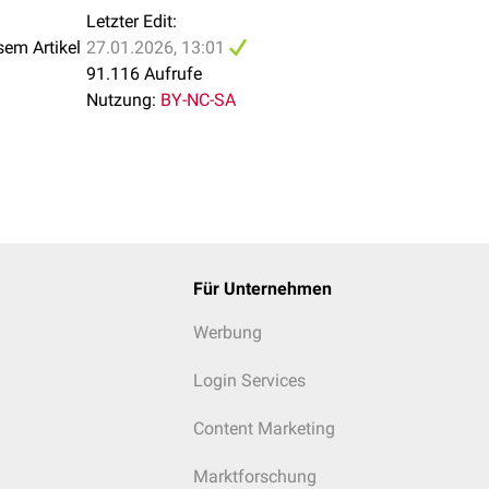
ie nach Oberst
Letzter Edit:
aner Digitalblock
(nach Low)
sem Artikel
27.01.2026, 13:01
 unteren Extremität
91.116 Aufrufe
Nutzung:
BY-NC-SA
lock
usblockade
ikusblockade
(nach Meier)
kusblockade
usblockade
(Poplitealblock)
anästhesie ist die sichere Schmerzauschaltung größerer Gewebeg
erden muss. Die Technik wird daher häufig bei
ambulanten
Oper
Für Unternehmen
Werbung
Login Services
Content Marketing
Marktforschung