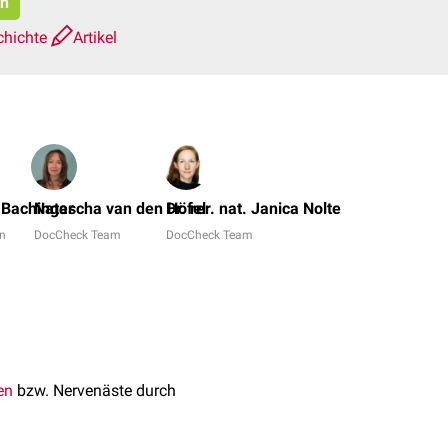
en
chichte
Artikel
Dr.
Frank
n Bachinger
Natascha van den Höfel
Dr. rer. nat. Janica Nolte
Antwerpes,
in
DocCheck Team
DocCheck Team
Richard
Müller
+
6
en
bzw. Nervenäste durch