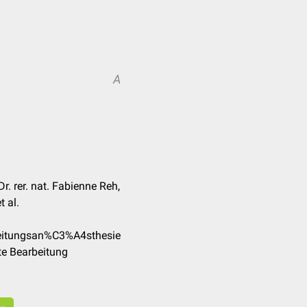
A
r. rer. nat. Fabienne Reh,
 al.
Leitungsan%C3%A4sthesie
te Bearbeitung