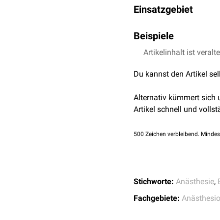
Einsatzgebiet
Die Leitungsanästhesie d
Beispiele
operativen Eingriffs
schm
(
Sympathikolyse
). Leit
Beispiele für Anwendung 
Artikelinhalt ist veralt
Spinalanästhesie
Du kannst den Artikel se
Epiduralanästhesie
Pudendusanästhesie
Alternativ kümmert sich
Leitungsanästhesie de
Artikel schnell und vollst
Plexusanästhesien
Axilläre Plexusbl
500
Zeichen verbleibend. Mindes
Interskalenäre Pl
Supraklavikuläre 
Infraklavikuläre 
Psoasblock
Stichworte:
Anästhesie
,
Lokalanästhesien der
Proximaler Ulnari
Fachgebiete:
Anästhesio
Distaler Ulnarisbl