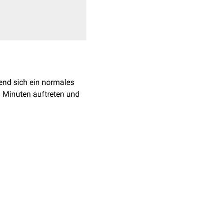
rend sich ein normales
 Minuten auftreten und
 Umverteilung von
en
Herzinfarkt
) oder
 um das Wasser mit
lniere
SCAPE)
, 2025