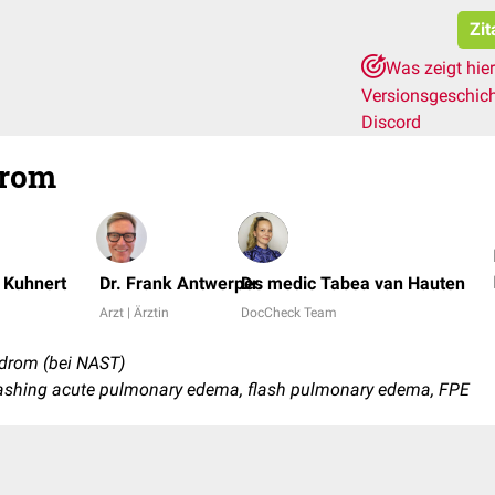
Zit
Was zeigt hie
Versionsgeschic
Discord
rom
d Kuhnert
Dr. Frank Antwerpes
Dr. medic Tabea van Hauten
Arzt | Ärztin
DocCheck Team
drom (bei NAST)
ashing acute pulmonary edema, flash pulmonary edema, FPE