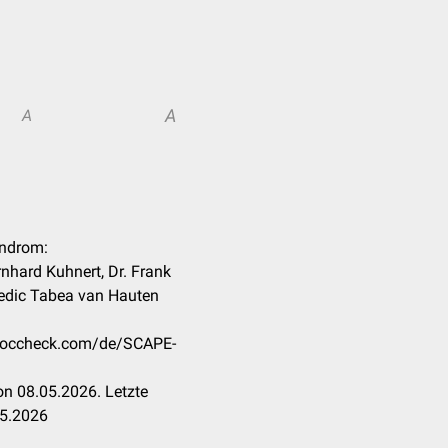
A
A
yndrom:
rnhard Kuhnert, Dr. Frank
medic Tabea van Hauten
n.doccheck.com/de/SCAPE-
n 08.05.2026. Letzte
05.2026