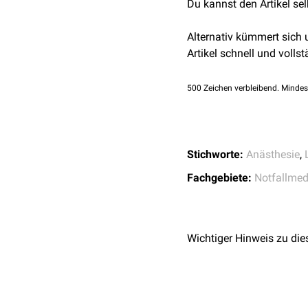
Du kannst den Artikel se
Intoxikation
mit
S
Erregungszustände: 
Abruptes Absetze
werden aktuell (2026
Alternativ kümmert sich
nach ausgebliebe
Hypervolämie
: bei H
Artikel schnell und vollst
umstritten, da pathop
In weiterer Folge sollte
500
Zeichen verbleibend. Mindes
werden
Stichworte:
Anästhesie
,
Fachgebiete:
Notfallmed
Wichtiger Hinweis zu die