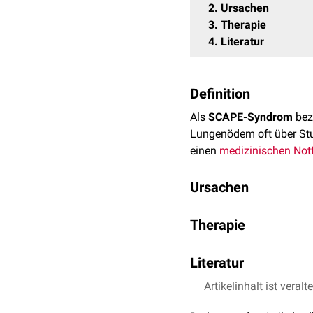
2
Ursachen
3
Therapie
4
Literatur
Definition
Als
SCAPE-Syndrom
bez
Lungenödem oft über Stu
einen
medizinischen Notf
Ursachen
Das Hauptproblem ist e
Therapie
Flüssigkeit aus den Gefä
Das SCAPE-Syndrom wird
Akute
Herzinsuffizien
Literatur
Mitralklappeninsuffiz
Hypoxie
: Bei Hypoxie
Hypertensive Krise
, i
Artikelinhalt ist veralt
Agrawal et al.,
Sympat
Druck aus den Alveole
Pickering-Syndro
Farkas,
The internet 
Hypertonie
: Medikam