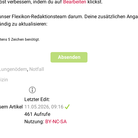
lbst verbessern, indem du auf
ympathomimetika
Bearbeiten
klickst.
zur Reduktion des Sympathikotonus werden
Benzodiazepine
ein
n von
Antihypertensiva
) nicht routinemäßig empfohlen.
 unser Flexikon-Redaktionsteam darum. Deine zusätzlichen Anga
ner
Dialysebehandlung
ypervolämie werden
Diuretika
eingesetzt. Der routinemäßige Eins
ändig zu aktualisieren:
hysiologisch primär ein Umverteilungsproblem und initial keine 
 eine Ursachenforschung und eine kausale Therapie der Grunderk
tens 5 Zeichen benötigt.
Absenden
Lungenödem
,
Notfall
izin
Letzter Edit:
sem Artikel
11.05.2026, 09:16
461 Aufrufe
Nutzung:
BY-NC-SA