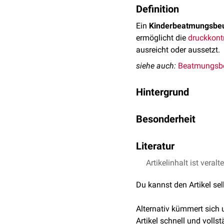
Definition
Ein
Kinderbeatmungsbeu
ermöglicht die
druckkont
ausreicht oder aussetzt.
siehe auch:
Beatmungsbe
Hintergrund
Kinder verfügen über ein
Besonderheit
empfindlichere
Atemweg
Druck- und Volumenfüh
Kinderbeatmungsbeutel be
sind kleiner ausgelegt, l
Literatur
Vulnerabilität
der kindli
Sicherheitsmechanismen, 
etwa 40 cm H
O öffnet 
Artikelinhalt ist veralt
Müller et al.,
Memorix 
2
sind.
aufgesetzt werden, das e
Nicolai et al.,
Kinderno
Residualkapazität erhält
Du kannst den Artikel se
Flake et al.,
Kindernot
Anschluss für ein
Sauers
inspiratorische Sauersto
Alternativ kümmert sich
Artikel schnell und vollst