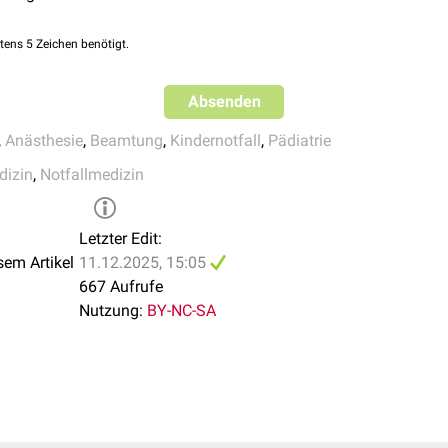
tens 5 Zeichen benötigt.
Absenden
,
Anästhesie
,
Beamtung
,
Kindernotfall
,
Pädiatrie
dizin
,
Notfallmedizin
Letzter Edit:
sem Artikel
11.12.2025, 15:05
667 Aufrufe
Nutzung:
BY-NC-SA
mit Maske und Sauerstoffreservoir