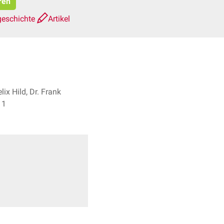
ren
geschichte
Artikel
lix Hild, Dr. Frank
rpes + 1