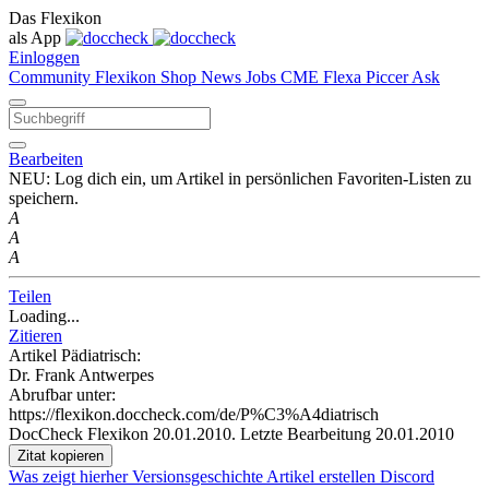
Das Flexikon
als App
Einloggen
Community
Flexikon
Shop
News
Jobs
CME
Flexa
Piccer
Ask
Bearbeiten
NEU: Log dich ein, um Artikel in persönlichen Favoriten-Listen zu
speichern.
A
A
A
Teilen
Loading...
Zitieren
Artikel Pädiatrisch:
Dr. Frank Antwerpes
Abrufbar unter:
https://flexikon.doccheck.com/de/P%C3%A4diatrisch
DocCheck Flexikon 20.01.2010. Letzte Bearbeitung 20.01.2010
Zitat kopieren
Was zeigt hierher
Versionsgeschichte
Artikel erstellen
Discord