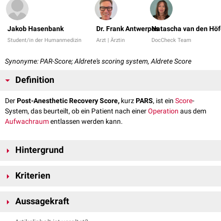
Jakob Hasenbank
Dr. Frank Antwerpes
Natascha van den Höf
Student/in der Humanmedizin
Arzt | Ärztin
DocCheck Team
Synonyme: PAR-Score; Aldrete's scoring system, Aldrete Score
Definition
Der
Post-Anesthetic Recovery Score,
kurz
PARS
, ist ein
Score
-
System, das beurteilt, ob ein Patient nach einer
Operation
aus dem
Aufwachraum
entlassen werden kann.
Hintergrund
Das System wurde 1970 vom mexikanischen
Anästhesisten
Jorge
Kriterien
Antonio Aldrete entwickelt und inzwischen weiter modifiziert. Der
entsprechende Score für ambulante Patienten nennt sich
PARSAP
.
Der PARS vergibt in 5 Kategorien je zwischen 0 und 2 Punkte und hat
Aussagekraft
damit einen Maximalwert von 10 Punkten. Eine Entlassung kann ab 9
Punkten erfolgen.
Die Aussagekraft des PARS ist umstritten. Der Score geht beispielsweise