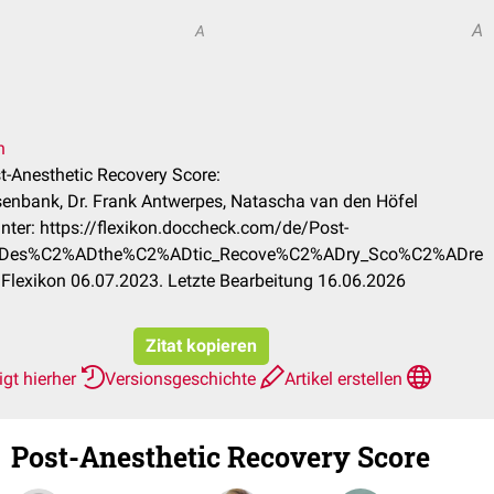
A
A
n
t-An­es­the­tic Recove­ry Sco­re:
enbank, Dr. Frank Antwerpes, Natascha van den Höfel
nter: https://flexikon.doccheck.com/de/Post-
Des%C2%ADthe%C2%ADtic_Recove%C2%ADry_Sco%C2%ADre
Flexikon 06.07.2023. Letzte Bearbeitung 16.06.2026
Zitat kopieren
gt hierher
Versionsgeschichte
Artikel erstellen
Post-An­es­the­tic Recove­ry Sco­re