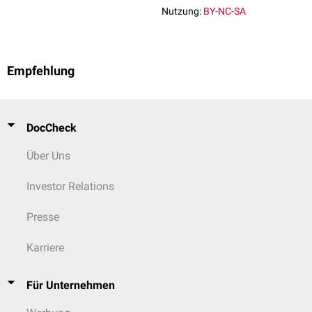
Sauerstoffgabe
Sauerstoffgabe
Nutzung:
BY-NC-SA
Empfehlung
DocCheck
Über Uns
Investor Relations
Presse
Karriere
Für Unternehmen