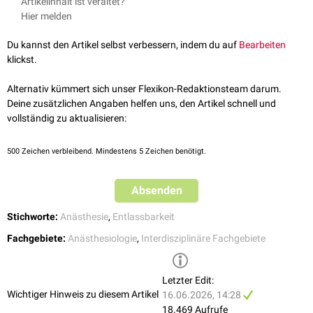
Artikelinhalt ist veraltet?
nicht auf häufige Symptome im Aufwachraum wie
Schmerzen
oder
Merkmal
0 Punkte
1 Punkt
Hier melden
PONV
(post operative nausea and vomiting) ein.
Aktivität
Bewegt sich weder
Bewegt zwei
Du kannst den Artikel selbst verbessern, indem du auf
Bearbeiten
spontan noch nach
Extremitäten
klickst.
Aufforderung
spontan oder nach
Aufforderung
Alternativ kümmert sich unser Flexikon-Redaktionsteam darum.
Deine zusätzlichen Angaben helfen uns, den Artikel schnell und
Atmung
Apnoe
Luftnot
,
vollständig zu aktualisieren:
eingeschränkte
Atmung
500
Zeichen verbleibend. Mindestens 5 Zeichen benötigt.
Kreislauf
Blutdruck
+/- 50 %
Blutdruck +/- 20 bis
Absenden
des
49 % des
Ausgangswertes
Ausgangswertes
Stichworte:
Anästhesie
,
Entlassbarkeit
vor
Narkose
vor Narkose
Fachgebiete:
Anästhesiologie
,
Interdisziplinäre Fachgebiete
Bewusstsein
Reagiert nicht
durch Ansprache
erweckbar
Letzter Edit:
Sauerstoffsättigung
Sauerstoffsättigung
Sauerstoffsättigung
Wichtiger Hinweis zu diesem Artikel
16.06.2026, 14:28
unter 90 % bei
über 92 % bei
18.469 Aufrufe