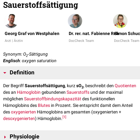
Sauerstoffsättigung
Georg Graf von Westphalen
Dr. rer. nat. Fabienne Reh
Simon Schuc
Arzt | Ärztin
DocCheck Team
DocCheck Team
Synonym: O
-Sättigung
2
Englisch
: oxygen saturation
Definition
Der Begriff
Sauerstoffsättigung
, kurz
sO
, beschreibt den
Quotienten
2
des an
Hämoglobin
gebundenen
Sauerstoffs
und der maximal
möglichen
Sauerstoffbindungskapazität
des funktionellen
Hämoglobins des
Blutes
in Prozent. Sie entspricht damit dem Anteil
des
oxygenierten
Hämoglobins am gesamten (oxygenierten +
[
1
]
desoxygenierten
) Hämoglobin.
Physiologie