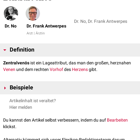
Dr. No, Dr. Frank Antwerpes
Dr. No
Dr. Frank Antwerpes
Arzt | Ärztin
Definition
Zentralvenös
ist ein Lageattribut, das man den großen, herznahen
Venen
und dem rechten
Vorhof
des
Herzens
gibt.
Beispiele
Zentralvenöser Druck
(ZVD)
Artikelinhalt ist veraltet?
Zentralvenöser Katheter
(ZVK)
Hier melden
Du kannst den Artikel selbst verbessern, indem du auf
Bearbeiten
klickst.
Alternativ kümmert sich unser Flexikon-Redaktionsteam darum.