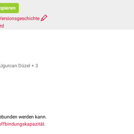
kopieren
Versionsgeschichte
rd
Dr. No, Ugurcan Düzel + 3
ebunden werden kann.
offbindungskapazität
.