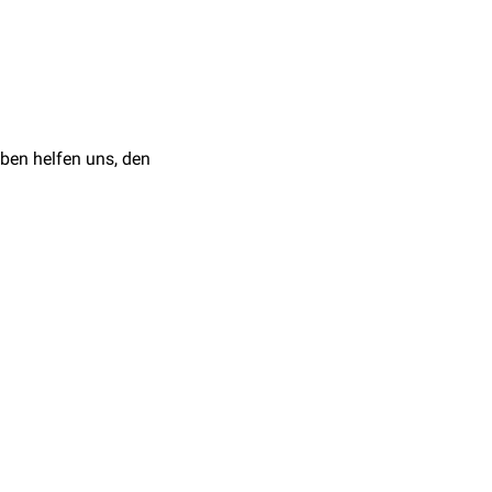
 Mol Hämoglobin, unter
lumens für ideale
Gase
ämoglobin
oder
ben helfen uns, den
r physiologische Wert von