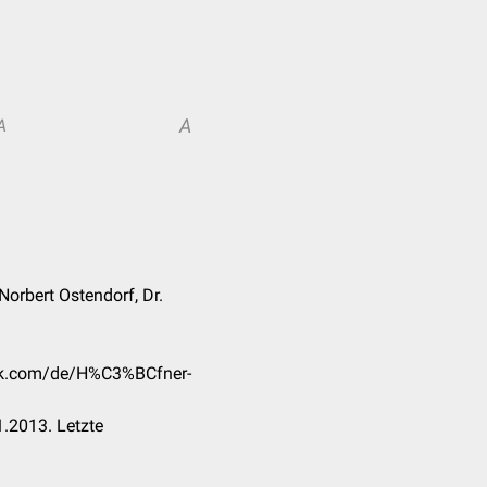
A
A
Norbert Ostendorf, Dr.
eck.com/de/H%C3%BCfner-
.2013. Letzte