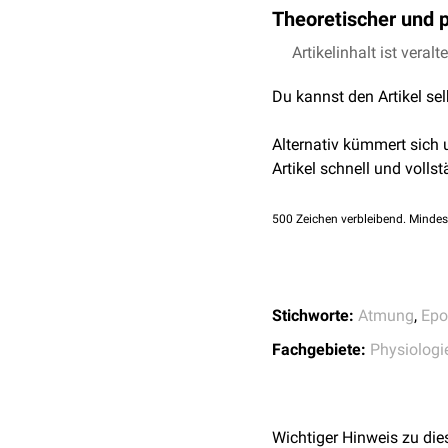
Theoretischer und 
Der theoretische in-vitr
Artikelinhalt ist veralt
Berücksichtigung der mo
Du kannst den Artikel se
(ca. 22,4 l unter Normal
Da jedoch unter physiol
Alternativ kümmert sich
Methämoglobin
vorliegt
Artikel schnell und vollst
1,34 ml pro g Hämoglobi
500
Zeichen verbleibend. Mindes
Stichworte:
Atmung
,
Ep
Fachgebiete:
Physiologi
Wichtiger Hinweis zu die