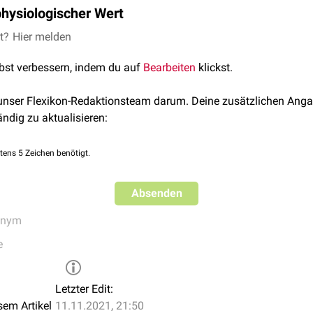
physiologischer Wert
o-Wert von 1,39 ml Sauerstoff pro g Hämoglobin ergibt sich, da 1
et?
Hier melden
laren Masse von Hämoglobin (ca. 64.500 g/mol) und des Molvo
lbst verbessern, indem du auf
Bearbeiten
klickst.
bedingungen), 89,6 l Sauerstoff aufnehmen kann.
ogischen Bedingungen Hämoglobin immer geringfügig als
CO-H
 unser Flexikon-Redaktionsteam darum. Deine zusätzlichen Anga
 und diese Formen kein Sauerstoff binden können, ergibt sich de
ändig zu aktualisieren:
n.
tens 5 Zeichen benötigt.
Absenden
onym
e
Letzter Edit:
sem Artikel
11.11.2021, 21:50