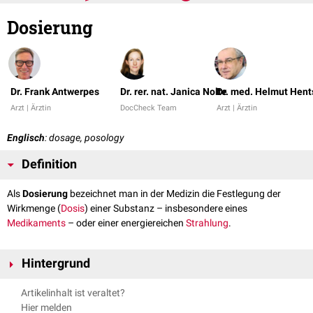
Dosierung
Dr. Frank Antwerpes
Dr. rer. nat. Janica Nolte
Dr. med. Helmut Hent
Arzt | Ärztin
DocCheck Team
Arzt | Ärztin
Englisch
: dosage, posology
Definition
Als
Dosierung
bezeichnet man in der Medizin die Festlegung der
Wirkmenge (
Dosis
) einer Substanz – insbesondere eines
Medikaments
– oder einer energiereichen
Strahlung
.
Hintergrund
Die richtige Dosierung ist eine wichtige Grundlage der
Arzneitherapie
. Sie
Artikelinhalt ist veraltet?
ist unter anderem von folgenden Faktoren abhängig:
Hier melden