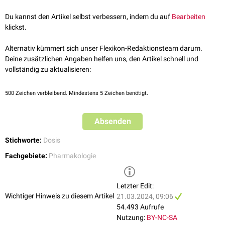
Alter
Geschlecht
Du kannst den Artikel selbst verbessern, indem du auf
Bearbeiten
Körpergewicht
klickst.
Körperoberfläche
Nierenfunktion
Alternativ kümmert sich unser Flexikon-Redaktionsteam darum.
Leberfunktion
Deine zusätzlichen Angaben helfen uns, den Artikel schnell und
Comedikation
vollständig zu aktualisieren:
Bei
Fertigarzneimitteln
wird in der Regel eine
Standarddosis
empfohlen,
die an einem Durchschnittspatienten orientiert ist. Weichen einer oder
500
Zeichen verbleibend. Mindestens 5 Zeichen benötigt.
mehrere der o.a. Faktoren von diesem idealisierten Patienten ab, ist in
der Regel eine
Dosisanpassung
erforderlich – andernfalls ist eine
Unter
-
Absenden
oder
Überdosierung
die Folge.
Stichworte:
Dosis
Fachgebiete:
Pharmakologie
Letzter Edit:
Wichtiger Hinweis zu diesem Artikel
21.03.2024, 09:06
54.493 Aufrufe
Nutzung:
BY-NC-SA