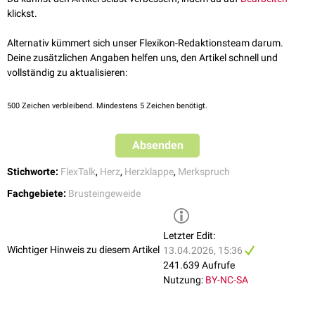
Bildquelle Podcast: KI-generiert
klickst.
Bildquelle Merkspruch: © Alexandru Acea /
Unsplash
Merkspruch – Herzklappen
Bildquelle Merkspruchvideo: © Peter Herrmann /
Unsplash
FlexTalk - Herzklappenfehler
Alternativ kümmert sich unser Flexikon-Redaktionsteam darum.
Deine zusätzlichen Angaben helfen uns, den Artikel schnell und
vollständig zu aktualisieren:
500
Zeichen verbleibend. Mindestens 5 Zeichen benötigt.
Absenden
Stichworte:
FlexTalk
,
Herz
,
Herzklappe
,
Merkspruch
Fachgebiete:
Brusteingeweide
Letzter Edit:
Merkspruchvideo – Herzklappen
Wichtiger Hinweis zu diesem Artikel
13.04.2026, 15:36
241.639 Aufrufe
Zum Musikvideo
Nutzung:
BY-NC-SA