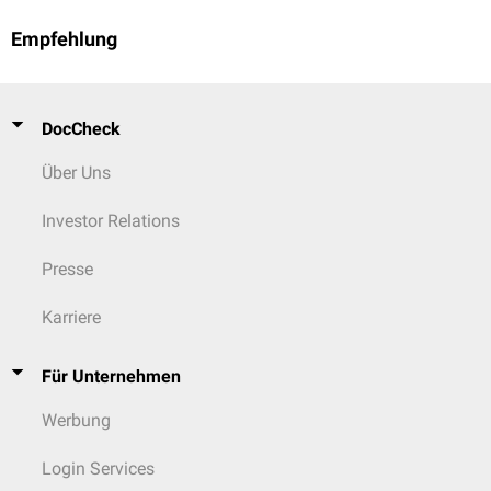
Empfehlung
DocCheck
Über Uns
Investor Relations
Presse
Karriere
Für Unternehmen
Werbung
Login Services