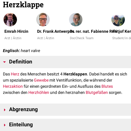
Herzklappe
Emrah Hircin
Dr. Frank Antwerpes
Dr. rer. nat. Fabienne Reh
Fritjof Ke
Arzt | Ärztin
Arzt | Ärztin
DocCheck Team
Student/in 
Englisch:
heart valve
Definition
Das
Herz
des Menschen besitzt 4
Herzklappen
. Dabei handelt es sich
um spezialisierte
Gewebe
mit Ventilfunktion, die während der
Herzaktion
für einen geordneten Ein- und Ausfluss des
Blutes
zwischen den
Herzhöhlen
und den herznahen
Blutgefäßen
sorgen.
Abgrenzung
Um natürliche Herzklappen von
Klappenprothesen
abzugrenzen, spricht
Einteilung
man auch von "Nativklappen".