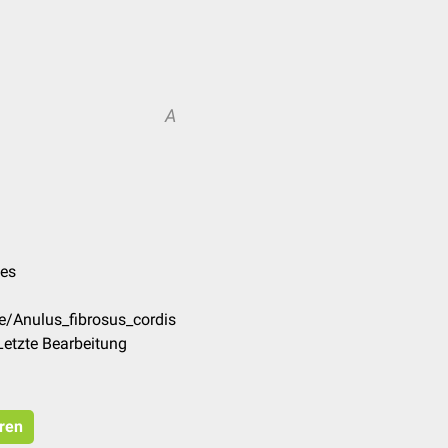
A
pes
e/Anulus_fibrosus_cordis
Letzte Bearbeitung
eren