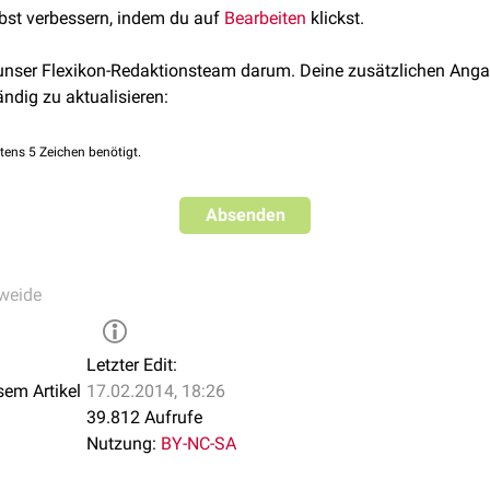
lbst verbessern, indem du auf
Bearbeiten
klickst.
it. Zu ihnen gehören:
er
 unser Flexikon-Redaktionsteam darum. Deine zusätzlichen Anga
r
ändig zu aktualisieren:
alis
tens 5 Zeichen benötigt.
Absenden
weide
Letzter Edit:
sem Artikel
17.02.2014, 18:26
39.812 Aufrufe
Nutzung:
BY-NC-SA