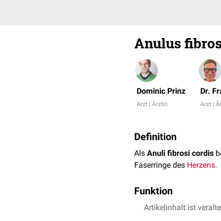
Anulus fibro
Dominic Prinz
Dr. F
Arzt | Ärztin
Arzt | Ä
Definition
Als
Anuli fibrosi cordis
b
Faserringe des
Herzens
.
Funktion
Die Anuli fibrosi dienen
Artikelinhalt ist veralt
Anteile des
Herzskelettes