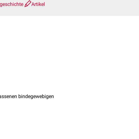
sgeschichte
Artikel
assenen bindegewebigen
ioventrikularklappen
. Als
chen Isolierung von