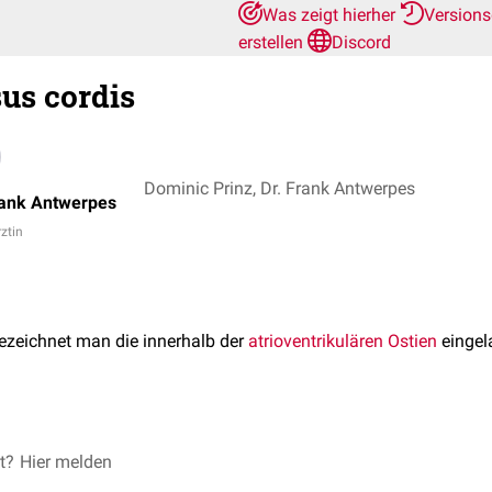
Was zeigt hierher
Version
erstellen
Discord
sus cordis
Dominic Prinz, Dr. Frank Antwerpes
rank Antwerpes
rztin
ezeichnet man die innerhalb der
atrioventrikulären Ostien
eingel
 als Aufhängekonstruktionen der Klappensegel (Cuspides) der
et?
Hier melden
Atr
wirken sie an der Stabilisierung der
Ventilebene
und der elektris