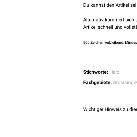
Du kannst den Artikel se
Vorhöfen und Kammern m
Anulus fibrosus sinist
Alternativ kümmert sich
Anulus fibrosus dexte
Artikel schnell und vollst
Anulus aortae
Anulus trunci pulmon
500
Zeichen verbleibend. Mindes
Stichworte:
Herz
Fachgebiete:
Brusteinge
Wichtiger Hinweis zu die