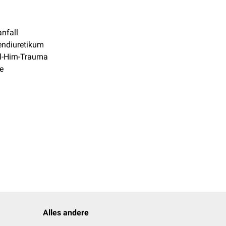
nfall
endiuretikum
l-Hirn-Trauma
e
Alles andere