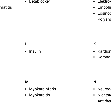
Betablocker
Elektr
matitis
Emboli
Eosinop
Polyang
I
K
Insulin
Kardio
Koronar
M
N
Myokardinfarkt
Neurode
Myokarditis
Nichtst
Antirh