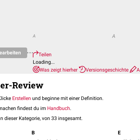
A
A
earbeiten
Teilen
Loading...
Was zeigt hierher
Versionsgeschichte
A
eer-Review
Klicke
Erstellen
und beginne mit einer Definition.
machen findest du im
Handbuch
.
in dieser Kategorie, von 33 insgesamt.
B
E