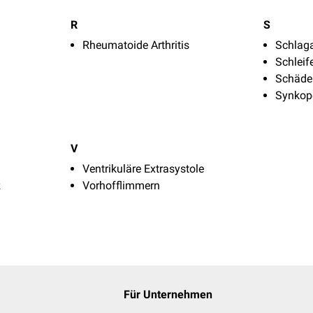
R
S
Rheumatoide Arthritis
Schlaga
Schleif
Schäde
Synkop
V
Ventrikuläre Extrasystole
z
Vorhofflimmern
Für Unternehmen