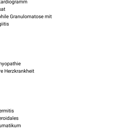
okardiogramm
sat
hile Granulomatose mit
iitis
myopathie
e Herzkrankheit
rmitis
eroidales
eumatikum