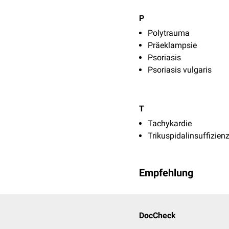
P
Polytrauma
Präeklampsie
Psoriasis
Psoriasis vulgaris
T
Tachykardie
Trikuspidalinsuffizien
Empfehlung
DocCheck