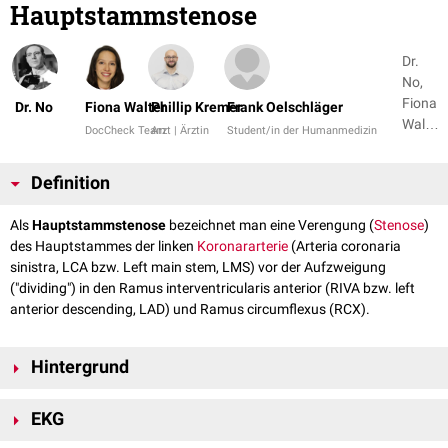
Hauptstammstenose
Dr.
No,
Fiona
Dr. No
Fiona Walter
Phillip Kremer
Frank Oelschläger
Walter
DocCheck Team
Arzt | Ärztin
Student/in der Humanmedizin
+ 4
Definition
Als
Hauptstammstenose
bezeichnet man eine Verengung (
Stenose
)
des Hauptstammes der linken
Koronararterie
(Arteria coronaria
sinistra, LCA bzw. Left main stem, LMS) vor der Aufzweigung
("dividing") in den Ramus interventricularis anterior (RIVA bzw. left
anterior descending, LAD) und Ramus circumflexus (RCX).
Hintergrund
Ausgeprägte Hauptstammstenosen sind mit einer höheren 5-Jahres-
EKG
Mortalität
verbunden als
Ein-
oder
Zweigefäßerkrankungen
. Sie sind eine
häufige Indikation für einen
aortokoronaren Bypass
oder eine
PTCA
.