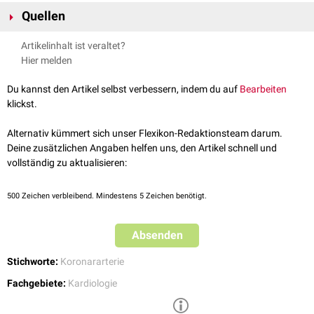
Zeichen einer
subendokardiale
Ischämie
durch eine Hauptstammstenose
Quellen
sind
ST-Hebungen
in den
Ableitungen
aVR
und
V1
sowie
ST-Senkungen
in
[
1
]
mehr als sechs Ableitungen.
↑
Eberli.
Diffuse ST-Senkungen kombiniert mit ST-Hebung in aVR
,
Artikelinhalt ist veraltet?
2016
Hier melden
Du kannst den Artikel selbst verbessern, indem du auf
Bearbeiten
klickst.
Alternativ kümmert sich unser Flexikon-Redaktionsteam darum.
Deine zusätzlichen Angaben helfen uns, den Artikel schnell und
vollständig zu aktualisieren:
500
Zeichen verbleibend. Mindestens 5 Zeichen benötigt.
Absenden
Stichworte:
Koronararterie
Fachgebiete:
Kardiologie