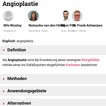
Angioplastie
Nils Nicolay
Natascha van den Höfel
Bijan Fink
Dr. Frank Antwerpes
Student/in
DocCheck Team
Arzt | Ärztin
Arzt | Ärztin
Englisch
: angioplasty
Definition
Als
Angioplastie
wird die Erweiterung eines verengten
Blutgefäßes
mittels eines ins Gefäßsystem eingeführten
Katheters
bezeichnet.
Methoden
Mehrere Möglichkeiten der Angioplastie stehen heute zur Verfügung:
Anwendungsgebiete
Aufdehnung des Gefäßes über einen
Ballonkatheter
(siehe:
Dotter-
Technik
)
Angioplastie der
Koronargefäße
im Rahmen der
Alternativen
Minimalinvasive Aufdehnung unter radiologischer Kontrolle:
Koronarangiographie
:
PTCA