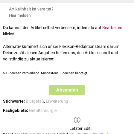
Perkutane transluminale Angioplastie
(PTA)
Angioplastie der
Arteria renalis
Alternativen zur Angioplastie sind die medikamentöse
Fibrinolyse
oder
Intraoperative Aufdehnung
Artikelinhalt ist veraltet?
Angioplastie der
Arteria carotis
:
Karotisangioplastie
die operative
Resektion
des verschließenden Materials oder die
Gefäßerweiterung mittels Abtragung von Plaques durch rotierende
Hier melden
Angioplastie peripherer Arterien
Umgehung des Verschlusses mittels eines
Bypasses
.
Katheter (
Rotablation
)
Venöse Angioplastie
Gefäßerweiterung mittels Excimer-
Laser
Du kannst den Artikel selbst verbessern, indem du auf
Bearbeiten
klickst.
Im Rahmen einer Angioplastie kann in den Bereich der Verengung eine
Gefäßprothese (
Stent
) eingebracht werden, der die
Stenose
auch nach
Alternativ kümmert sich unser Flexikon-Redaktionsteam darum.
der Aufdehnung langfristig offenhalten soll.
Deine zusätzlichen Angaben helfen uns, den Artikel schnell und
vollständig zu aktualisieren:
500
Zeichen verbleibend. Mindestens 5 Zeichen benötigt.
Absenden
Stichworte:
Blutgefäß
,
Erweiterung
Fachgebiete:
Gefäßchirurgie
Letzter Edit: