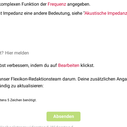
 komplexen Funktion der
Frequenz
angegeben.
t Impedanz eine andere Bedeutung, siehe "
Akustische Impedan
len
Kondensator
und
Spule
Wechselstromwiderstände
mit gegen
dar. Schaltet man diese zwei mit
ohmschen Widerständen
zusa
g mit einem Wechselstromwiderstand (Impedanz). Dieser weist e
et?
 - Ulrich Harten, Springer-Verlag, 13. Auflage
Hier melden
em auch die
Phasenverschiebung
frequenzabhängig ist.
lbst verbessern, indem du auf
Bearbeiten
klickst.
 unser Flexikon-Redaktionsteam darum. Deine zusätzlichen Anga
ändig zu aktualisieren:
tens 5 Zeichen benötigt.
Absenden