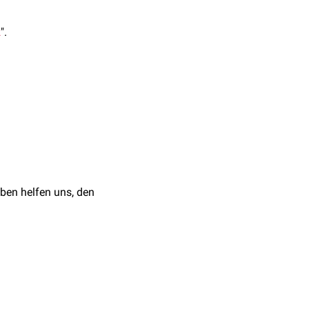
z
".
läufigem Frequenzgang
mmen, so erhält der
inen komplizierten
ben helfen uns, den