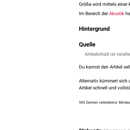
Größe wird mittels einer
Im Bereich der
Akustik
ha
Hintergrund
In einem
Schaltkreis
stel
Quelle
und Phasenverschiebung 
Versucher eine Schaltun
Artikelinhalt ist veralt
"Physik für Mediziner"
Frequenzgang auf, bei d
Du kannst den Artikel se
Alternativ kümmert sich
Artikel schnell und vollst
500
Zeichen verbleibend. Mindes