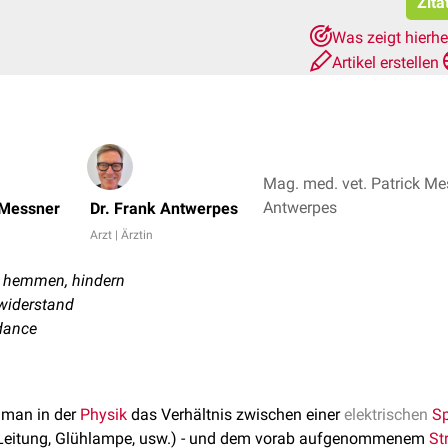
Zita
Was zeigt hierh
Artikel erstellen
Mag. med. vet. Patrick Mes
Antwerpes
 Messner
Dr. Frank Antwerpes
Arzt | Ärztin
 - hemmen, hindern
widerstand
dance
 man in der
Physik
das Verhältnis zwischen einer
elektrischen
S
. Leitung, Glühlampe, usw.) - und dem vorab aufgenommenem
St