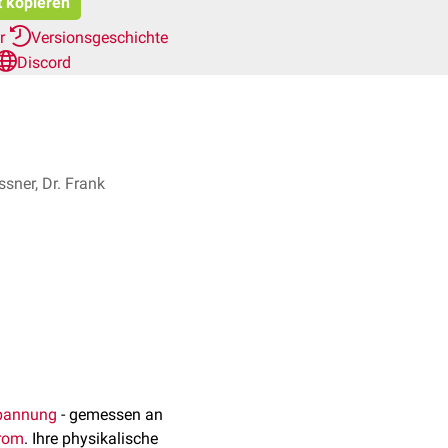
t kopieren
er
Versionsgeschichte
Discord
sner, Dr. Frank
pannung
- gemessen an
rom
. Ihre physikalische