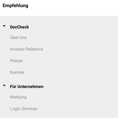
Empfehlung
DocCheck
Über Uns
Investor Relations
Presse
Karriere
Für Unternehmen
Werbung
Login Services