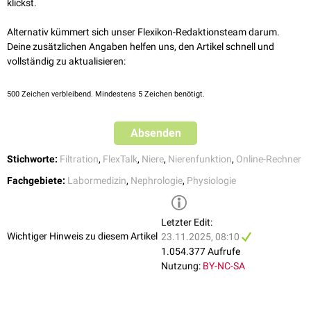
klickst.
verminderte GFR
Bohne: Die Niere
40–49
99 ml/min
siehe auch
:
glomeruläre Filtration
Alternativ kümmert sich unser Flexikon-Redaktionsteam darum.
Nierenschädigung, stark
4
15 - 29
50–59
93 ml/min
Deine zusätzlichen Angaben helfen uns, den Artikel schnell und
verminderte GFR
vollständig zu aktualisieren:
60–69
85 ml/min
5
Niereninsuffizienz
< 15
500
Zeichen verbleibend. Mindestens 5 Zeichen benötigt.
> 70
75 ml/min
Absenden
Stichworte:
Filtration
,
FlexTalk
,
Niere
,
Nierenfunktion
,
Online-Rechner
Fachgebiete:
Labormedizin
,
Nephrologie
,
Physiologie
Letzter Edit:
Wichtiger Hinweis zu diesem Artikel
23.11.2025, 08:10
1.054.377 Aufrufe
Formeln für Kinder
Nutzung:
BY-NC-SA
Counahan-Barratt-Formel
Schwartz-Formel