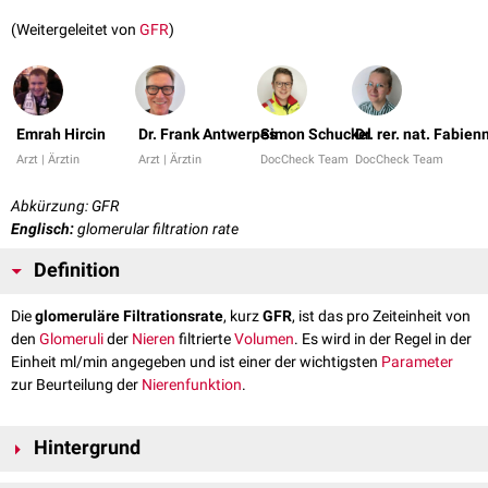
(Weitergeleitet von
GFR
)
Emrah Hircin
Dr. Frank Antwerpes
Simon Schuckel
Dr. rer. nat. Fabie
Arzt | Ärztin
Arzt | Ärztin
DocCheck Team
DocCheck Team
Abkürzung: GFR
Englisch:
glomerular filtration rate
Definition
Die
glomeruläre Filtrationsrate
, kurz
GFR
, ist das pro Zeiteinheit von
den
Glomeruli
der
Nieren
filtrierte
Volumen
. Es wird in der Regel in der
Einheit ml/min angegeben und ist einer der wichtigsten
Parameter
zur Beurteilung der
Nierenfunktion
.
Hintergrund
Die Ermittlung der glomerulären Filtrationsrate ist durch die Bestimmung