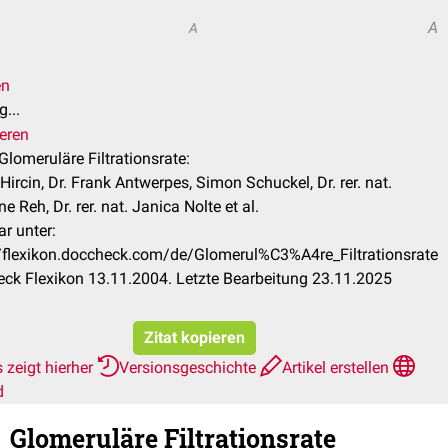
A
A
en
...
ieren
 Glomeruläre Filtrationsrate:
ircin, Dr. Frank Antwerpes, Simon Schuckel, Dr. rer. nat.
e Reh, Dr. rer. nat. Janica Nolte et al.
r unter:
//flexikon.doccheck.com/de/Glomerul%C3%A4re_Filtrationsrate
ck Flexikon 13.11.2004. Letzte Bearbeitung 23.11.2025
Zitat kopieren
 zeigt hierher
Versionsgeschichte
Artikel erstellen
d
Glomeruläre Filtrationsrate