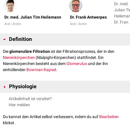
Dr. med.
Julian T
Heilema
Dr. med. Julian Tim Heilemann
Dr. Frank Antwerpes
Dr. Fran
Arzt | Ärztin
Arzt | Ärztin
Antwerp
+ 1
Definition
Die
glomeruläre Filtration
ist der Filtrationsprozess, der in den
Nierenkörperchen
(Malpighi-Körperchen) stattfindet. Ein
Nierenkörperchen besteht aus dem
Glomerulus
und der ihn
einhüllenden
Bowman-Kapsel
.
Physiologie
Die glomeruläre Filtration ist eine
Ultrafiltration
des
Blutes
. Zentrale
Artikelinhalt ist veraltet?
Funktionseinheit ist dabei die
Blut-Harn-Schranke
, die eine stoffliche
Hier melden
Trennung von Blut und
Primärharn
sicherstellt. Sie besteht aus
folgenden Komponenten:
Du kannst den Artikel selbst verbessern, indem du auf
Bearbeiten
diskontinuierliches
Endothel
der Glomeruluskapillaren
klickst.
Basallamina
des Endothels