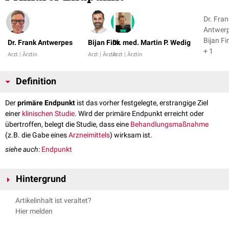
Dr. Fran
Antwerp
Bijan Fi
Dr. Frank Antwerpes
Bijan Fink
Dr. med. Martin P. Wedig
+ 1
Arzt | Ärztin
Arzt | Ärztin
Arzt | Ärztin
Definition
Der
primäre Endpunkt
ist das vorher festgelegte, erstrangige Ziel
einer
klinischen Studie
. Wird der primäre Endpunkt erreicht oder
übertroffen, belegt die Studie, dass eine
Behandlungsmaßnahme
(z.B. die Gabe eines
Arzneimittels
) wirksam ist.
siehe auch
:
Endpunkt
Hintergrund
Der primäre Endpunkt wird
vor
dem Beginn einer klinischen Studie ("a
Artikelinhalt ist veraltet?
priori") im
Prüfplan
fixiert. Dabei wirken die Autoren der Studie, der
Hier melden
Sponsor
der Studie und ggf. auch die
Zulassungsbehörden
mit.
Idealerweise werden möglichst "harte", d.h. klar definierte und messbare