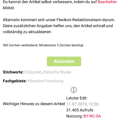
Du kannst den Artikel selbst verbessern, indem du auf
Bearbeiten
Kriterien festgelegt. Solche Kriterien sind zum Beispiel:
klickst.
Remission
(Rückgang der Erkrankung)
Rezidiv
(Wiederauftreten der Erkrankung)
Alternativ kümmert sich unser Flexikon-Redaktionsteam darum.
Progressionsfreies Überleben
Deine zusätzlichen Angaben helfen uns, den Artikel schnell und
Zeit bis zum Auftreten eines bestimmten Ereignisses (z.B.
vollständig zu aktualisieren:
Myokardinfarkt
)
In der Studie werden diese Kriterien dann unter den verschiedenen
500
Zeichen verbleibend. Mindestens 5 Zeichen benötigt.
Patientengruppen verglichen, z.B. die Ergebnisse der
Verum
-Gruppe
gegen die der
Plazebo
-Gruppe. Das Erreichen des primären Endpunktes
Absenden
entscheidet über den Erfolg oder Misserfolg einer klinischen Studie.
Stichworte:
Endpunkt
,
Klinische Studie
Fachgebiete:
Klinische Forschung
Letzter Edit:
Wichtiger Hinweis zu diesem Artikel
11.07.2019, 12:26
31.405 Aufrufe
Nutzung:
BY-NC-SA