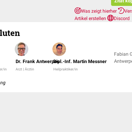
Zitat ko
Was zeigt hierher
Ver
Artikel erstellen
Discord
luten
Fabian G
Dr. Frank Antwerpes
Dipl.-Inf. Martin Messner
er/in
Arzt | Ärztin
Heilpraktiker/in
ung