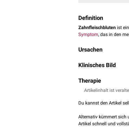
Definition
Zahnfleischbluten
ist ei
Symptom
, das in den m
Ursachen
Die
Ätiologie
von Zahnflei
Klinisches Bild
zurückzuführen, die zur 
Stoffwechselprodukte u
Liegt eine Gingivitis vor
Vaskularisierung
Therapie
und erh
Zahnfleischpapillen
zwis
Blutungsneigung, die scho
Blutungsneigung ohne en
Die Therapie ist abhäng
Artikelinhalt ist veralt
Weitere mögliche Ursach
werden. Ansonsten sollt
Du kannst den Artikel se
weiche Zahnbürsten verw
Erkrankungen des Za
Systemerkrankungen
Alternativ kümmert sich
Hormonelle Ursachen
Artikel schnell und vollst
Medikamente:
Antiko