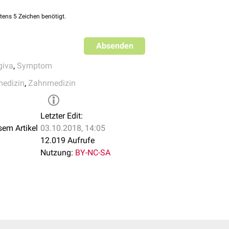
gen durch
Zahnbürste
,
Zahnseide
oder schlecht sitzenden Zahne
tens 5 Zeichen benötigt.
Absenden
giva
,
Symptom
medizin
,
Zahnmedizin
Letzter Edit:
sem Artikel
03.10.2018, 14:05
12.019 Aufrufe
Nutzung:
BY-NC-SA