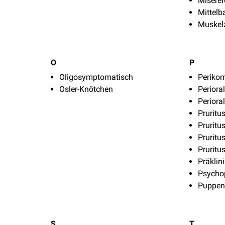
Miserer
Mittel
Muskel
O
P
Oligosymptomatisch
Perikor
l
Osler-Knötchen
Periora
Periora
Pruritu
Pruritu
Pruritus
Pruritu
Präklin
Psycho
Puppe
S
T