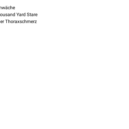
chwäche
ousand Yard Stare
her Thoraxschmerz