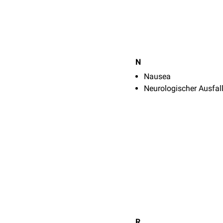
N
Nausea
Neurologischer Ausfal
R