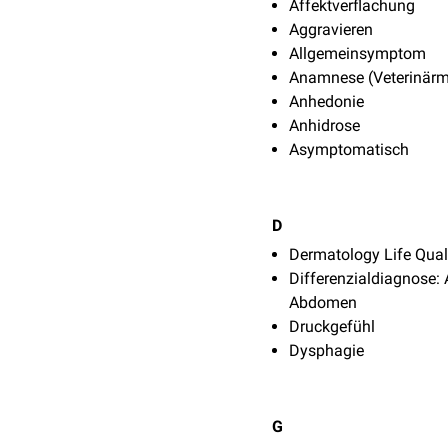
Affektverflachung
Aggravieren
Allgemeinsymptom
Anamnese (Veterinärm
Anhedonie
Anhidrose
Asymptomatisch
D
Dermatology Life Qual
Differenzialdiagnose:
Abdomen
Druckgefühl
Dysphagie
G