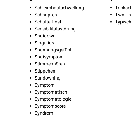
Schleimhautschwellung
Trinks
Schnupfen
Two Th
Schüttelfrost
Typisc
Sensibilitätsstörung
Shutdown
Singultus
Spannungsgefühl
Spätsymptom
Stimmenhören
Stippchen
Sundowning
Symptom
Symptomatisch
Symptomatologie
Symptomscore
Syndrom