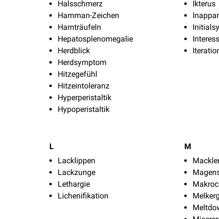
Halsschmerz
Ikterus
Hamman-Zeichen
Inappar
Harnträufeln
Initial
Hepatosplenomegalie
Interes
Herdblick
Iteratio
Herdsymptom
Hitzegefühl
Hitzeintoleranz
Hyperperistaltik
Hypoperistaltik
L
M
Lacklippen
Mackler
Lackzunge
Magen
Lethargie
Makroch
Lichenifikation
Melkerg
Meltdo