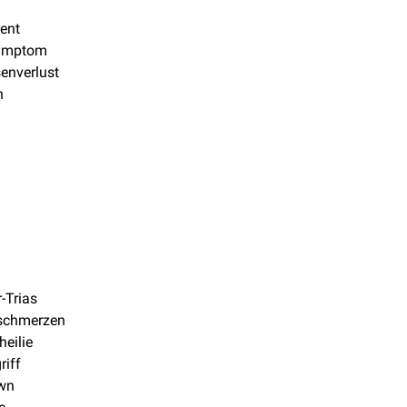
ent
symptom
senverlust
n
-Trias
schmerzen
eilie
riff
wn