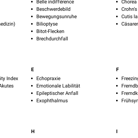
Belle indifférence
Chorea
Beschwerdebild
Crohn's
Bewegungsunruhe
Cutis l
edizin)
Bilioptyse
Cäsare
Bitot-Flecken
Brechdurchfall
E
F
ity Index
Echopraxie
Freezin
 Akutes
Emotionale Labilität
Fremdbe
Epileptischer Anfall
Fremdk
Exophthalmus
Frühs
H
I