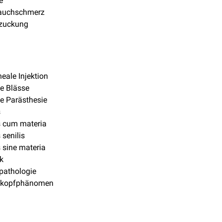
e
bauchschmerz
zuckung
neale Injektion
le Blässe
le Parästhesie
s
s cum materia
 senilis
s sine materia
ik
pathologie
nkopfphänomen