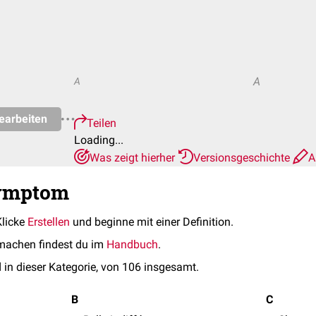
A
A
earbeiten
Teilen
Loading...
Was zeigt hierher
Versionsgeschichte
A
Symptom
Klicke
Erstellen
und beginne mit einer Definition.
machen findest du im
Handbuch
.
 in dieser Kategorie, von 106 insgesamt.
B
C