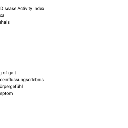
 Disease Activity Index
axa
nhals
g of gait
einflussungserlebnis
örpergefühl
ymptom