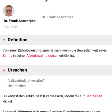
Dr. Frank Antwerpes
Dr. Frank Antwerpes
Arzt | Ärztin
Definition
Von einer
Zahnlockerung
spricht man, wenn die Beweglichkeit eines
Zahns
in seiner
Alveole
pathologisch
erhöht ist.
Ursachen
Zahntrauma
(
Subluxation
)
Artikelinhalt ist veraltet?
Kieferfraktur
Hier melden
Parodontitis
Osteomyelitis
des
Kieferknochens
Du kannst den Artikel selbst verbessern, indem du auf
Bearbeiten
Knochenzyste
klickst.
Alternativ kümmert sich unser Flexikon-Redaktionsteam darum.