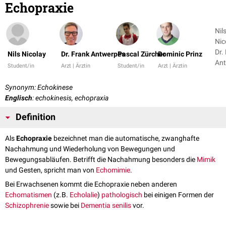
Echopraxie
Nil
Nic
Dr.
Nils Nicolay
Dr. Frank Antwerpes
Pascal Zürcher
Dominic Prinz
An
Student/in
Arzt | Ärztin
Student/in
Arzt | Ärztin
+ 2
Synonym: Echokinese
Englisch
: echokinesis, echopraxia
Definition
Als
Echopraxie
bezeichnet man die automatische, zwanghafte
Nachahmung und Wiederholung von Bewegungen und
Bewegungsabläufen. Betrifft die Nachahmung besonders die
Mimik
und Gesten, spricht man von
Echomimie
.
Bei Erwachsenen kommt die Echopraxie neben anderen
Echomatismen
(z.B.
Echolalie
)
pathologisch
bei einigen Formen der
Schizophrenie
sowie bei
Dementia senilis
vor.