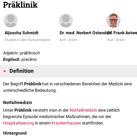
Präklinik
Aljoscha Schmidt
Dr. med. Norbert Ostendorf
Dr. Frank Antw
Student/in der Humanmedizin
Arzt | Ärztin
Arzt | Ärztin
Adjektiv: präklinisch
Englisch
: preclinic
Definition
Der Begriff
Präklinik
hat in verschiedenen Bereichen der Medizin eine
unterschiedliche Bedeutung.
Notfallmedizin
Unter
Präklinik
versteht man in der
Notfallmedizin
eine zeitlich
begrenzte Episode medizinischer Maßnahmen, die vor der
Hospitalisierung
in einem
Krankenhauses
stattfinden.
Hintergrund