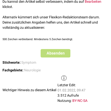
Medikamenteinnahme
(
Neuroleptika
,
SSNRI
)
Du kannst den Artikel selbst verbessern, indem du auf
Bearbeiten
neurologischen Erkrankungen (
Parkinson-Krankheit
)
klickst.
Alternativ kümmert sich unser Flexikon-Redaktionsteam darum.
Deine zusätzlichen Angaben helfen uns, den Artikel schnell und
vollständig zu aktualisieren:
500
Zeichen verbleibend. Mindestens 5 Zeichen benötigt.
Absenden
Stichworte:
Symptom
Fachgebiete:
Neurologie
Letzter Edit:
Wichtiger Hinweis zu diesem Artikel
01.02.2022, 09:47
3.512 Aufrufe
Nutzung:
BY-NC-SA