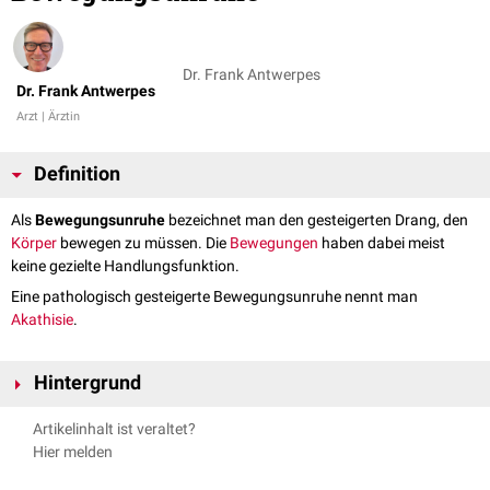
Dr. Frank Antwerpes
Dr. Frank Antwerpes
Arzt | Ärztin
Definition
Als
Bewegungsunruhe
bezeichnet man den gesteigerten Drang, den
Körper
bewegen zu müssen. Die
Bewegungen
haben dabei meist
keine gezielte Handlungsfunktion.
Eine pathologisch gesteigerte Bewegungsunruhe nennt man
Akathisie
.
Hintergrund
Bewegungsunruhe kommt als Symptom u.a. vor bei:
Artikelinhalt ist veraltet?
Intoxikationen
Hier melden
Drogenkonsum