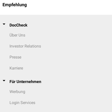
Empfehlung
DocCheck
Über Uns
Investor Relations
Presse
Karriere
Für Unternehmen
Werbung
Login Services