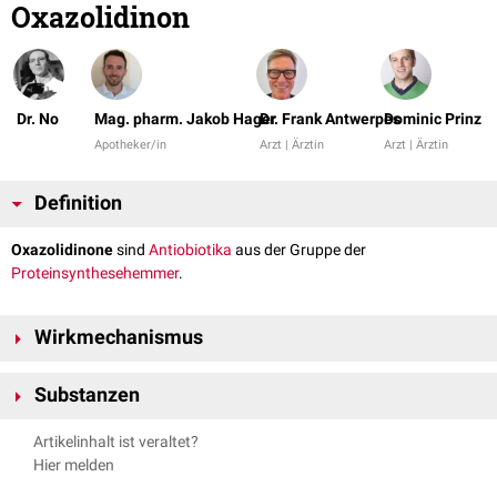
Oxazolidinon
Dr. No
Mag. pharm. Jakob Hager
Dr. Frank Antwerpes
Dominic Prinz
Apotheker/in
Arzt | Ärztin
Arzt | Ärztin
Definition
Oxazolidinone
sind
Antiobiotika
aus der Gruppe der
Proteinsynthesehemmer
.
Wirkmechanismus
Sie hemmen die Bildung des
Initiationskomplexes
der
Substanzen
Proteinbiosynthese. Die Wirkstoffe binden spezifisch an die 23 S-
rRNA
der 50-S-Untereinheit und verändern die fMet-tRNA- Bindestelle. Dadurch
Linezolid
Artikelinhalt ist veraltet?
kann sich der Initiationskomplex nicht mehr bilden.
Cadazolid
Hier melden
Tedizolid