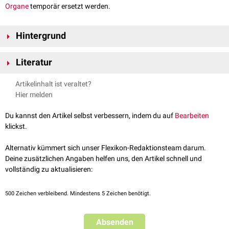
Organe
temporär ersetzt werden.
Hintergrund
Ein extrakorporaler Kreislauf kann durch unterschiedliche Systeme
Literatur
hergestellt werden. Dabei übernimmt beispielsweise die
Herz-Lungen-
Maschine
die Funktionen des
Herzens
und der
Lunge
.
Dialysegeräte
Schmid, C et al.
Extracorporeal life support - systems, indications,
Artikelinhalt ist veraltet?
übernehmen die
Nierenfunktion
.
and limitations
The Thoracic and cardiovascular surgeon 2009
Hier melden
Beispiele für extrakorporale Unterstützungssysteme sind u.a.:
Extrakorporale Membranoxygenierung
(ECMO)
Du kannst den Artikel selbst verbessern, indem du auf
Bearbeiten
Pumpenlose extrakorporale Lungenunterstützung
(pECLA)
klickst.
Kontinuierliche Nierenersatzverfahren
(CRRT)
LVAD
Alternativ kümmert sich unser Flexikon-Redaktionsteam darum.
RVAD
Deine zusätzlichen Angaben helfen uns, den Artikel schnell und
vollständig zu aktualisieren:
500
Zeichen verbleibend. Mindestens 5 Zeichen benötigt.
Absenden