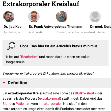
Extrakorporaler Kreislauf
Dr. Ijad Kao
Dr. Frank Antwerpes
Jonas Thomann
Dr. med. Nor
Apotheker/in
Arzt | Ärztin
Student/in der Humanmedizin
Arzt | Ärztin
Oops. Das hier ist ein Articulus brevis minimus.
Klick auf
"Bearbeiten"
und mach daraus einen Articulus
longissimus!
Synonyme: extrakorporale Zirkulation, Extrakorporalkreislauf
Definition
Ein
extrakorporaler Kreislauf
ist eine Form des
Blutkreislaufs
, der
außerhalb des Körpers (
extrakorporal
) stattfindet. Dabei wird das
Blut
des
Patienten
vom
intrakorporalen
Kreislauf in den
extrakorporalen umgeleitet, damit die Funktion eines oder mehrerer