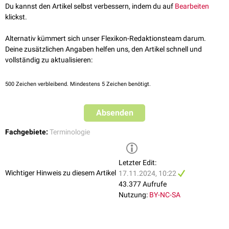
siehe auch
:
intrakorporal
Du kannst den Artikel selbst verbessern, indem du auf
Bearbeiten
klickst.
Alternativ kümmert sich unser Flexikon-Redaktionsteam darum.
Deine zusätzlichen Angaben helfen uns, den Artikel schnell und
vollständig zu aktualisieren:
500
Zeichen verbleibend. Mindestens 5 Zeichen benötigt.
Absenden
Fachgebiete:
Terminologie
Letzter Edit:
Wichtiger Hinweis zu diesem Artikel
17.11.2024, 10:22
43.377 Aufrufe
Nutzung:
BY-NC-SA