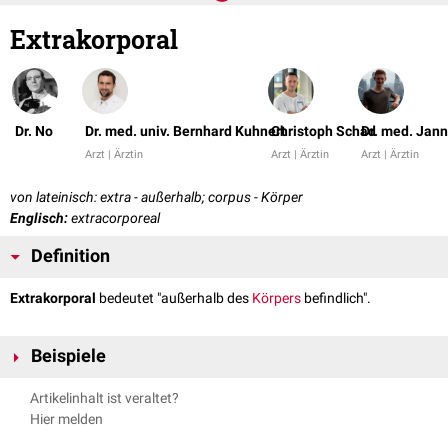
Extrakorporal
Dr. No
Dr. med. univ. Bernhard Kuhnert
Christoph Schad
Dr. med. Jann
Arzt | Ärztin
Arzt | Ärztin
Arzt | Ärztin
von lateinisch: extra - außerhalb; corpus - Körper
Englisch:
extracorporeal
Definition
Extrakorporal
bedeutet "außerhalb des
Körpers
befindlich".
Beispiele
extrakorporaler Kreislauf
Artikelinhalt ist veraltet?
extrakorporale
Lithotripsie
Hier melden
extrakorporale
Antikörperelimination