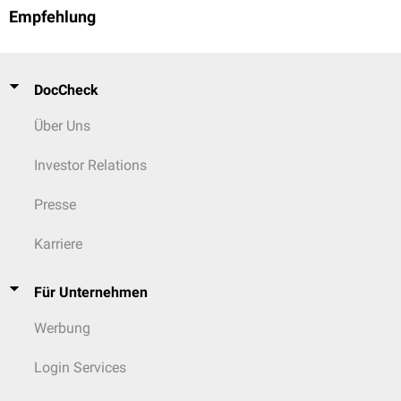
Empfehlung
DocCheck
Über Uns
Investor Relations
Presse
Karriere
Für Unternehmen
Werbung
Login Services