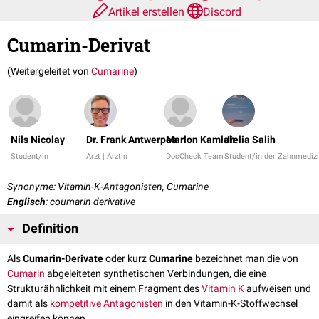
Artikel erstellen
Discord
Cumarin-Derivat
(Weitergeleitet von
Cumarine
)
Nils Nicolay
Dr. Frank Antwerpes
Marlon Kamlah
Jielia Salih
Student/in
Arzt | Ärztin
DocCheck Team
Student/in der Zahnmediz
Synonyme: Vitamin-K-Antagonisten, Cumarine
Englisch
: coumarin derivative
Definition
Als
Cumarin-Derivate
oder kurz
Cumarine
bezeichnet man die von
Cumarin
abgeleiteten synthetischen Verbindungen, die eine
Strukturähnlichkeit mit einem Fragment des
Vitamin K
aufweisen und
damit als
kompetitive
Antagonisten
in den Vitamin-K-Stoffwechsel
eingreifen können.