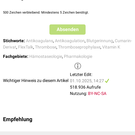
Hämatome
/
Blutungen
)
Malignome
500
Zeichen verbleibend. Mindestens 5 Zeichen benötigt.
Absenden
Stichworte:
Antikoagulans
,
Antikoagulation
,
Blutgerinnung
,
Cumarin-
Derivat
,
FlexTalk
,
Thrombose
,
Thromboseprophylaxe
,
Vitamin K
Fachgebiete:
Hämostaseologie
,
Pharmakologie
Letzter Edit:
Wichtiger Hinweis zu diesem Artikel
01.10.2025, 14:27
518.936 Aufrufe
Nutzung:
BY-NC-SA
Empfehlung