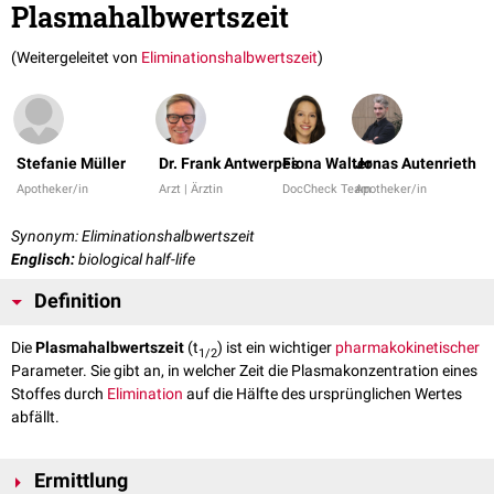
Plasmahalbwertszeit
(Weitergeleitet von
Eliminationshalbwertszeit
)
Stefanie Müller
Dr. Frank Antwerpes
Fiona Walter
Jonas Autenrieth
Apotheker/in
Arzt | Ärztin
DocCheck Team
Apotheker/in
Synonym: Eliminationshalbwertszeit
Englisch:
biological half-life
Definition
Die
Plasmahalbwertszeit
(t
) ist ein wichtiger
pharmakokinetischer
1/2
Parameter. Sie gibt an, in welcher Zeit die Plasmakonzentration eines
Stoffes durch
Elimination
auf die Hälfte des ursprünglichen Wertes
abfällt.
Ermittlung