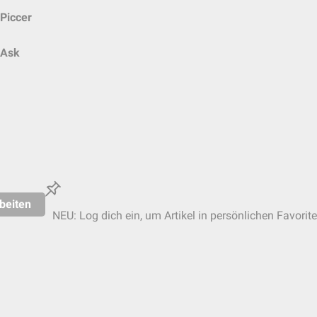
Piccer
Ask
beiten
NEU: Log dich ein, um Artikel in persönlichen Favorit