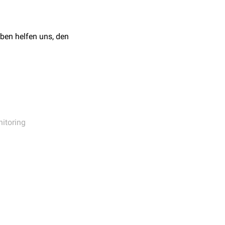
r
Antikoagulation
mit
hsgruppe sei einen großen
g der Patienten und
ben helfen uns, den
ehen.
 Zeitanteil, in dem die
 Zeit im therapeutischen
itoring