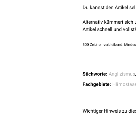
Hier schnitten die direk
Du kannst den Artikel se
klassischen oralen Antik
Teil der Zeit gar nicht i
Alternativ kümmert sich
guter Einstellung der
ora
Artikel schnell und vollst
Bei der
Antibiotikatherap
Antibiotikakonzentration
500
Zeichen verbleibend. Mindes
Bereich wird als T
be
>MHK
Stichworte:
Anglizismus
Fachgebiete:
Hämostase
Wichtiger Hinweis zu die