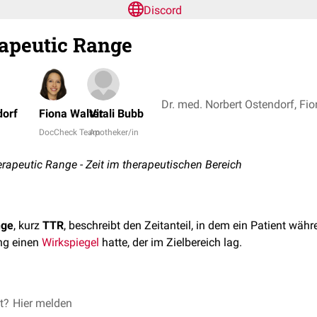
Discord
apeutic Range
dorf
Fiona Walter
Vitali Bubb
DocCheck Team
Apotheker/in
erapeutic Range - Zeit im therapeutischen Bereich
nge
, kurz
TTR
, beschreibt den Zeitanteil, in dem ein Patient währ
ng einen
Wirkspiegel
hatte, der im Zielbereich lag.
ichsstudien von
et?
Hier melden
direkten oralen Antikoagulantien
(DOAK) mit
Cum