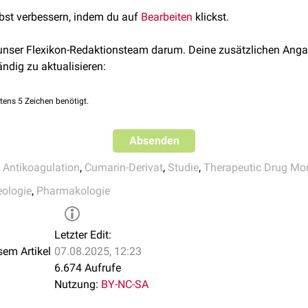
ten oralen Antikoagulantien überwiegend besser ab. Verfechter de
lbst verbessern, indem du auf
Bearbeiten
klickst.
oagulantien ("
Marcumarisierung
") führen ins Feld, die Vergleic
m therapeutischen Bereich der
INR
gewesen. Bei besserer Betreuun
 unser Flexikon-Redaktionsteam darum. Deine zusätzlichen Anga
len Antikoagulation
könnten die Studienergebnisse anders auss
ändig zu aktualisieren:
ie
gibt es schon lange ein ähnliches Konzept. Hier geht es um den
 über der
minimalen Hemmkonzentration
des Erregers lag. Diese
tens 5 Zeichen benötigt.
zeichnet.
Absenden
,
Antikoagulation
,
Cumarin-Derivat
,
Studie
,
Therapeutic Drug Mon
ologie
,
Pharmakologie
Letzter Edit:
sem Artikel
07.08.2025, 12:23
6.674 Aufrufe
Nutzung:
BY-NC-SA