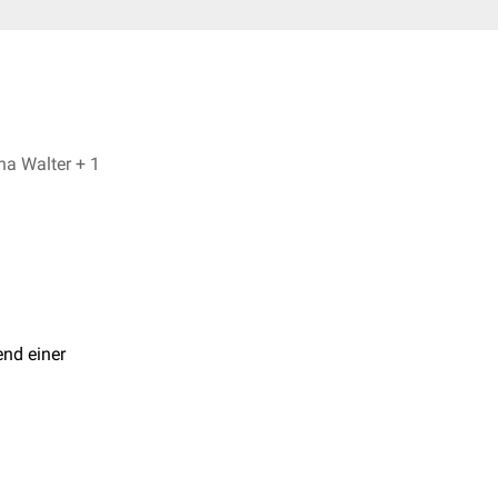
Dr. med. Norbert Ostendorf, Fiona Walter + 1
end einer
arin-Derivaten
diskutiert.