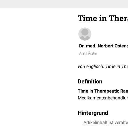
Time in Ther
Dr. med. Norbert Osten
Arzt | Ärztin
von englisch: Time in Th
Definition
Time in Therapeutic Ra
Medikamentenbehandlu
Hintergrund
Die TTR wird bei Vergle
Artikelinhalt ist veralt