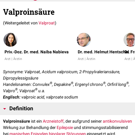
Valproinsäure
(Weitergeleitet von
Valproat
)
Priv.-Doz. Dr. med. Naiba Nabieva
Dr. med. Helmut Hentschel
Dr. F
Arzt | Ärztin
Arzt | Ärztin
Arzt | 
Synonyme: Valproat, Acidum valproicum, 2-Propylvaleriansäure,
Dipropylessigsäure
®
®
®
®
Handelsnamen: Convulex
, Depakine
, Ergenyl chrono
, Orfiril long
,
®
®
Valpro
, Valproat
u.a.
Englisch:
valproic acid, valproate sodium
Definition
Valproinsäure
ist ein
Arzneistoff
, der aufgrund seiner
antikonvulsiven
Wirkung zur Behandlung der
Epilepsie
und stimmungsstabilisierend
bei
manischen Episoden
bipolarer Störungen
eingesetzt wird.