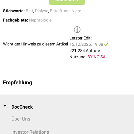
verbleiben hingegen im
Blutplasma
.
Um einen ausreichenden Blutfluss bei der Hämodialyse zu erreichen, wird
Stichworte:
Blut
,
Dialyse
,
Entgiftung
,
Niere
beim Patienten ein so genannter
Dialyseshunt
angelegt.
Fachgebiete:
Nephrologie
Letzter Edit:
Wichtiger Hinweis zu diesem Artikel
15.12.2025, 19:08
221.284 Aufrufe
Nutzung:
BY-NC-SA
Empfehlung
DocCheck
Über Uns
Investor Relations