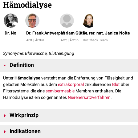
Hämodialyse
Dr. No
Dr. Frank Antwerpes
Miriam Güthe
Dr. rer. nat. Janica Nolte
Arzt | Ärztin
Arzt | Ärztin
DocCheck Team
Synonyme: Blutwäsche, Blutreinigung
Definition
Unter
Hämodialyse
versteht man die Entfernung von Flüssigkeit und
gelösten Molekülen aus dem
extrakorporal
zirkulierenden
Blut
über
Filtersysteme, die eine
semipermeable
Membran enthalten. Die
Hämodialyse ist ein so genanntes
Nierenersatzverfahren
.
Wirkprinzip
Indikationen