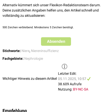
Ultrafiltration
Alternativ kümmert sich unser Flexikon-Redaktionsteam darum.
Deine zusätzlichen Angaben helfen uns, den Artikel schnell und
Nierenersatzverfahren können
intermittierend
(3-5 Stunden alle 1-2
vollständig zu aktualisieren:
Tage) oder
kontinuierlich
(24 Stunden über mehrere Tage) durchgeführt
werden. In geeigneten Fällen können sie bei erhaltener
Restnierenfunktion auch als
inkrementelle Dialyse
zum Einsatz kommen.
500
Zeichen verbleibend. Mindestens 5 Zeichen benötigt.
Die
endokrinen
Funktionen der Niere (z.B. die Produktion von
Erythropoietin
) können über diese Verfahren nicht ersetzt oder imitiert
Absenden
werden.
Stichworte:
Niere
,
Niereninsuffizienz
siehe auch:
kontinuierliche Nierenersatzverfahren
Fachgebiete:
Nephrologie
Letzter Edit:
Wichtiger Hinweis zu diesem Artikel
05.11.2025, 10:57
38.609 Aufrufe
Nutzung:
BY-NC-SA
Empfehlung