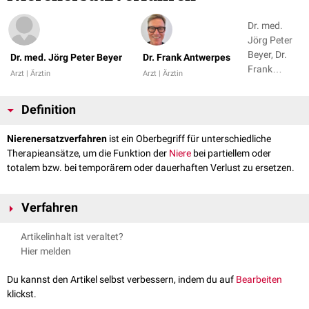
Dr. med.
Jörg Peter
Beyer, Dr.
Dr. med. Jörg Peter Beyer
Dr. Frank Antwerpes
Frank
Arzt | Ärztin
Arzt | Ärztin
Antwerpes +
1
Definition
Nierenersatzverfahren
ist ein Oberbegriff für unterschiedliche
Therapieansätze, um die Funktion der
Niere
bei partiellem oder
totalem bzw. bei temporärem oder dauerhaften Verlust zu ersetzen.
Verfahren
Unter die Nierenersatzverfahren fallen:
Artikelinhalt ist veraltet?
Hämodialyse
Hier melden
Hämofiltration
Hämodiafiltration
Du kannst den Artikel selbst verbessern, indem du auf
Bearbeiten
Peritonealdialyse
klickst.
SLEDD
("slow low-efficiency daily dialysis")