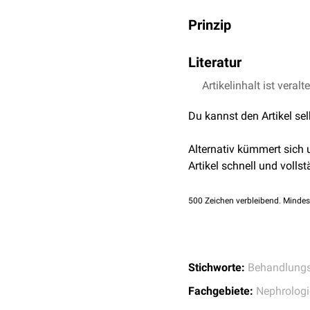
Prinzip
Die SLEDD erzielt im Ver
Literatur
intermittierende Hämodia
rund um die Uhr an das D
Artikelinhalt ist veralt
Dr. S. Zierhut, M. Ka
physiotherapeutische M
7/2009
behandlungsfreien Zeit p
Du kannst den Artikel se
Einstellungen (z.B:
Citra
Alternativ kümmert sich
Artikel schnell und vollst
500
Zeichen verbleibend. Mindes
Stichworte:
Behandlungs
Fachgebiete:
Nephrologi