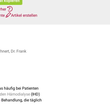
tat kopieren
rher
hte
Artikel erstellen
hnert, Dr. Frank
as häufig bei Patienten
enden Hämodialyse
(IHD)
e
Behandlung, die täglich