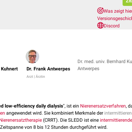
Zi
Was zeigt hie
Versionsgeschic
Discord
Dr. med. univ. Bernhard Ku
Antwerpes
d Kuhnert
Dr. Frank Antwerpes
Arzt | Ärztin
d low-efficiency daily dialysis
", ist ein
Nierenersatzverfahren
, d
gen
angewendet wird. Sie kombiniert Merkmale der
intermittier
 Nierenersatztherapie
(CRRT). Die SLEDD ist eine
intermittierend
 Zeitspanne von 8 bis 12 Stunden durchgeführt wird.