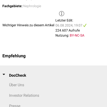
der Diffusionskapazität des Peritoneums. Diese muss durch den Einsatz
Fachgebiete:
Nephrologie
höhergradig osmolarer Glukoselösungen als Grundsubstanz des
Dialysats ausgeglichen werden. So kann nach einer Therapiezeit von
mehreren Jahren der Wechsel zur apparativen Hämodialyse notwendig
Letzter Edit:
werden.
Wichtiger Hinweis zu diesem Artikel
06.08.2024, 19:07
224.607 Aufrufe
Eine weitere infektiöse Komplikation ist die
Wundinfektion
an der
Nutzung:
BY-NC-SA
Austrittsstelle des Katheters. Diese sollte durch Antibiose und lokal
desinfizierende Maßnahmen bekämpft werden.
Weiterhin können Verschiebungen der Katheterspitze das Ein- und
Auslaufen des Dialysats verschlechtern.
Empfehlung
DocCheck
Über Uns
Investor Relations
Presse