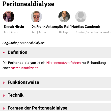
Peritonealdialyse
Emrah Hircin
Dr. Frank Antwerpes
Dr. Ralf Huch
Atlas Candemir
Arzt | Ärztin
Arzt | Ärztin
Biologe
Student/in der Humanmediz
Englisch:
peritoneal dialysis
Definition
Die
Peritonealdialyse
ist ein
Nierenersatzverfahren
zur Behandlung
einer
Niereninsuffizienz
.
Funktionsweise
Die
Dialyse
erfolgt mit dem
Peritoneum
als Dialysemembran. Durch
Technik
Einlassen von
Dialysat
in die
Bauchhöhle
wird das Peritoneum als
semipermeable Membran
zur Ausschwemmung
Zur Ermöglichung einer Peritonealdialyse muss ein kontinuierlicher
ausscheidungspflichtiger Substanzen verwendet.
Formen der Peritonealdialyse
Zugang zur Bauchhöhle geschaffen werden. Dazu wird ein