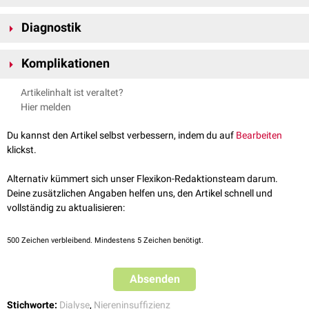
Der Stofftransport wird dabei durch
Diffusion
angetrieben. Um die
Kathetersystem
implantiert, welches durch
subkutane
Tunnelung in die
Es stehen verschiedene Anwendungsschemata für die Peritonealdialyse
Diffusion zu ermöglichen, wird durch die Anwendung von
Bauchhöhle geführt wird. Genutzt werden unter anderem folgende
Diagnostik
zur Verfügung. Dabei kommt die für den jeweiligen Patienten am besten
Glukoselösungen
unterschiedlicher
Osmolarität
ein
osmotischer
Kathetersysteme:
durchführbare Methode zum Einsatz.
Gradient
aufgebaut.
Die Transportkapazität des Peritoneums kann mithilfe des
peritonealen
Tenckhoff-Katheter
Kontinuierliche ambulante Peritonealdialyse
Komplikationen
(
CAPD
)
Äquilibrierungstests
(PET) beurteilt werden.
Gegenüber der
Hämodialyse
weist die Peritonealdialyse in der Wirkung
Swan-Neck-Katheter
Intermittierende Peritonealdialyse
(
IPD
)
folgende Unterschiede in der Wirksamkeit auf:
TWH-Katheter
Die schwerwiegendste Komplikation einer Peritonealdialyse ist die
Kontinuierliche zyklische Peritonealdialyse
(
CCPD
)
Artikelinhalt ist veraltet?
Peritonitis
. Diese kommt durch Einschleppung von
Krankheitserregern
Die Ausscheidung von
Harnstoff
und
Kreatinin
ist geringer
Die Katheterspitze kommt in der Bauchhöhle im Bereich des kleinen
Tidal-Peritonealdialyse
(
TPD
)
Hier melden
beim Umgang mit dem Kathetersystem zustande. Häufige Erreger sind
Es kommt über das Peritoneum zu einer vermehrten Ausscheidung
Beckens
zu liegen. Die Kathetereintrittsstelle wird bei der Implantation
koagulase-negative Staphylokokken
und
Staphylococcus aureus
.
von
Proteinen
(ca. 10 g/d)
derart präpariert, dass Klammern aus gewebeaffinen Materialen (z.B.
Du kannst den Artikel selbst verbessern, indem du auf
Bearbeiten
Daneben können vor allem
Pseudomonas aeruginosa
und
Pilze
eine
Dacron
) subkutan mit der Außenseite des Katheters verwachsen.
Daher muss eine Peritonealdialyse täglich erfolgen, während bei der
klickst.
Infektion
bedingen.
Dadurch wird die Bauchhöhle gegenüber der Außenwelt abgedichtet.
Hämodialyse 2-3 Sitzungen pro Woche ausreichen.
Für eine Peritonitis im Rahmen der Peritonealdialyse sprechen:
Alternativ kümmert sich unser Flexikon-Redaktionsteam darum.
Die Dialyselösung wird über ein steriles Schlauchsystem in die
Deine zusätzlichen Angaben helfen uns, den Artikel schnell und
Bauchhöhle eingelassen und je nach angewendetem Verfahren nach
Trübung des Dialysats
vollständig zu aktualisieren:
bestimmten Zeiten wieder abgelassen.
Fieber
abdominelle
Schmerzen
500
Zeichen verbleibend. Mindestens 5 Zeichen benötigt.
Bei Peritonitis sollte umgehend eine Therapie mit
Antibiotika
erfolgen, die
dem Dialysat zugesetzt werden können und im Rahmen der folgenden
Dialysesitzungen das Peritoneum umspülen. Ergänzend kann eine
Absenden
systemische Antibiose (
p.o.
oder
i.v.
) erfolgen.
Stichworte:
Dialyse
,
Niereninsuffizienz
Rezidivierende Peritonitiden führen langsam zu einer Verschlechterung