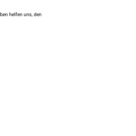
en
Katheter
in die
erschiedener
Osmolarität
ben helfen uns, den
 des Dialysats
e Schulung des Patienten
n werden.