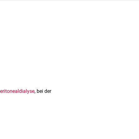
eritonealdialyse
, bei der
eildauer abgelassen.