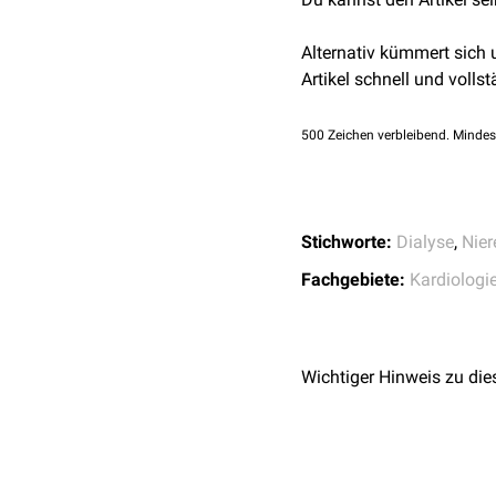
Dabei läuft das Dialysa
Bauchhöhle
und wird in 
Alternativ kümmert sich
und Beutelgrößen zur Ve
Artikel schnell und vollst
Die CAPD ermöglicht somi
unterbrochen wird.
500
Zeichen verbleibend. Mindes
Vor Beginn einer CAPD m
erfolgen. Eine monatlich
Stichworte:
Dialyse
,
Nier
Fachgebiete:
Kardiologi
Wichtiger Hinweis zu die