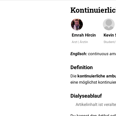
Kontinuierli
Emrah Hircin
Kevin 
Arzt | Ärztin
Student
Englisch:
continuous ambu
Definition
Die
kontinuierliche ambu
eine möglichst kontinuie
Dialyseablauf
Die CAPD findet in Eigen
Artikelinhalt ist veralt
Die Dialyselösung wird t
Du kannst den Artikel se