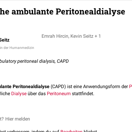
che ambulante Peritonealdialyse
Emrah Hircin, Kevin Seitz + 1
Seitz
/in der Humanmedizin
latory peritoneal dialysis, CAPD
lante Peritonealdialyse
(CAPD) ist eine Anwendungsform der
P
rliche
Dialyse
über das
Peritoneum
stattfindet.
regie des Patienten zu Hause statt.
et?
Hier melden
äglich 3-5 mal ausgewechselt und nach einer festgelegten Verw
lbst verbessern, indem du auf
Bearbeiten
klickst.