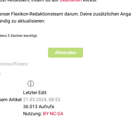
t nach Vorwärmung aus einem sterilen Kunststoffbeutel durch d
denselben Beutel abgelassen. Die Dialysatlösungen stehen in v
 unser Flexikon-Redaktionsteam darum. Deine zusätzlichen Anga
rfügung.
ändig zu aktualisieren:
t eine kontinuierliche Dialyse, die lediglich durch das Wechseln
tens 5 Zeichen benötigt.
uss die Implantation des Kathetersystems und eine ausführlich
e
nephrologische
Kontrolle sollte zur Erfolgskontrolle eingehalte
Absenden
eninsuffizienz
e
Letzter Edit:
sem Artikel
21.03.2024, 08:53
36.013 Aufrufe
Nutzung:
BY-NC-SA