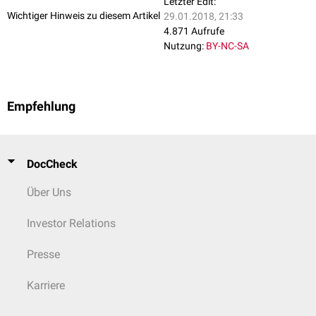
Letzter Edit:
Entacapon
Wichtiger Hinweis zu diesem Artikel
29.01.2018, 21:33
Induktoren von CYP2A6
4.871 Aufrufe
Nutzung:
BY-NC-SA
Barbiturate
(zum Beispiel
Phenobarbital
,
Pentobarbital
und
Amobarbital
)
Rifampicin
Empfehlung
DocCheck
Über Uns
Investor Relations
Presse
Karriere