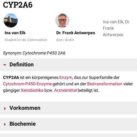
CYP2A6
Ina van Elk, Dr.
Frank
Ina van Elk
Dr. Frank Antwerpes
Antwerpes
Student/in der Zahnmedizin
Arzt | Ärztin
Synonym: Cytochrome P450 2A6
Definition
CYP2A6
ist ein körpereigenes
Enzym
, das zur Superfamilie der
Cytochrom-P450-Enzyme
gehört und an der
Biotransformation
vieler
gängiger
Xenobiotika
bzw.
Arzneimittel
beteiligt ist.
Vorkommen
CYP2A6 kommt im
endoplasmatischen Retikulum
der
Leberzellen
vor.
Biochemie
Das CYP2A6-Gen ist Teil des
Gen-Clusters
auf
Chromosom 19q
, das die
Gene
der Unterfamilien CYP2A, CYP2B und CYP2F enthält. Die
Das Enzym gehört, wie alle Mitglieder der Cytochrom P450-Superfamilie,