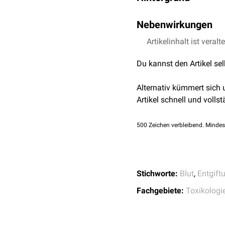
Bei der Hämoperfusion 
Nebenwirkungen
oder
Ionenaustauscherh
Voraussetzung für den Ei
Artikelinhalt ist veralt
Blutdruckabfall
Blutbahn befindet und vo
Thrombozytopenie
bestimmte Substanzen et
Du kannst den Artikel se
Elimination wichtiger
Alternativ kümmert sich
Artikel schnell und vollst
500
Zeichen verbleibend. Mindes
Stichworte:
Blut
,
Entgift
Fachgebiete:
Toxikologi