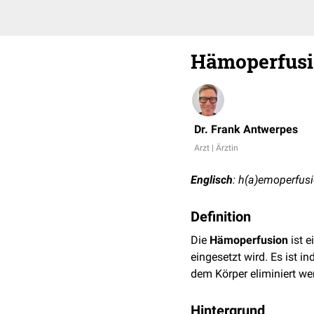
Hämoperfus
Dr. Frank Antwerpes
Arzt | Ärztin
Englisch
: h(a)emoperfus
Definition
Die
Hämoperfusion
ist e
eingesetzt wird. Es ist in
dem Körper eliminiert we
Hintergrund