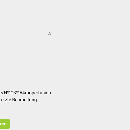
A
m/de/H%C3%A4moperfusion
Letzte Bearbeitung
eren