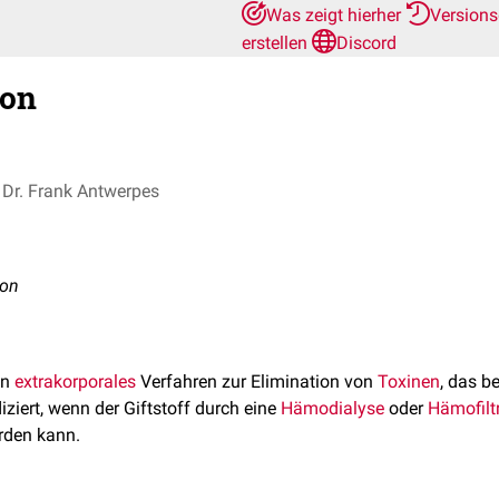
Was zeigt hierher
Version
erstellen
Discord
ion
Dr. Frank Antwerpes
ion
in
extrakorporales
Verfahren zur Elimination von
Toxinen
, das b
diziert, wenn der Giftstoff durch eine
Hämodialyse
oder
Hämofilt
rden kann.