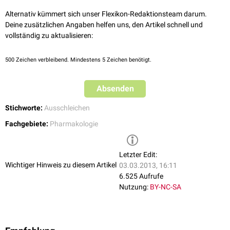
Die langsame Reduktion der Dosis am Ende einer medikamentösen
Alternativ kümmert sich unser Flexikon-Redaktionsteam darum.
Therapie wird als
Ausschleichen
bezeichnet.
Deine zusätzlichen Angaben helfen uns, den Artikel schnell und
vollständig zu aktualisieren:
500
Zeichen verbleibend. Mindestens 5 Zeichen benötigt.
Absenden
Stichworte:
Ausschleichen
Fachgebiete:
Pharmakologie
Letzter Edit:
Wichtiger Hinweis zu diesem Artikel
03.03.2013, 16:11
6.525 Aufrufe
Nutzung:
BY-NC-SA