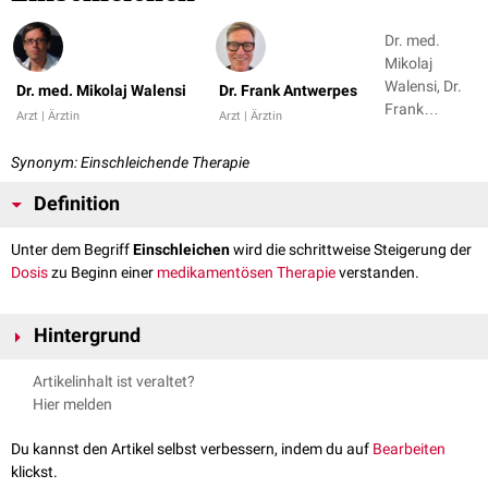
Dr. med.
Mikolaj
Walensi, Dr.
Dr. med. Mikolaj Walensi
Dr. Frank Antwerpes
Frank
Arzt | Ärztin
Arzt | Ärztin
Antwerpes
Synonym: Einschleichende Therapie
Definition
Unter dem Begriff
Einschleichen
wird die schrittweise Steigerung der
Dosis
zu Beginn einer
medikamentösen
Therapie
verstanden.
Hintergrund
Im Gegensatz zum abrupten Beginn mit einer hohen Dosierung hat der
Artikelinhalt ist veraltet?
Organismus
beim Einschleichen die Möglichkeit, sich an die neue
Hier melden
Situation zu gewöhnen. Auf mögliche
Komplikationen
kann somit besser
reagiert und die Steigerung der Dosis gestoppt werden. Eine
Du kannst den Artikel selbst verbessern, indem du auf
Bearbeiten
einschleichende Therapie wird z.B. bei
Cortison
oder
Betablockern
klickst.
eingesetzt.