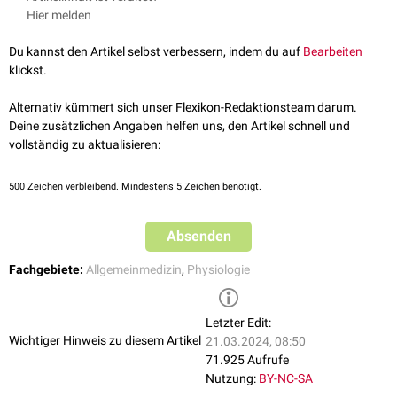
Müdigkeit
. Viele verschiedene Krankheiten können für Müdigkeit als
Hier melden
entgegen zu wirken, haben sich folgende Maßnahmen bewährt:
Symptom verantwortlich sein. Bei einigen tritt der Drang nach Schlaf
ausreichend Schlaf in der Nacht (in etwa 7-9 Stunden, je nach Typ)
plötzlich auf oder wird graduell immer stärker, bei anderen ist eine
Du kannst den Artikel selbst verbessern, indem du auf
Bearbeiten
nicht zu viel Schlaf in der Nacht
permanente körperliche Müdigkeit und Schwäche die Folge. Beispiele
klickst.
Mittags- oder Nachmittagsschlaf (20-30 Minuten)
von Krankheiten, bei denen Müdigkeit als Symptom auftritt:
Wechselduschen
Infektionen
und
Fieber
Alternativ kümmert sich unser Flexikon-Redaktionsteam darum.
gleich bleibende Tagesrhythmik
Volumenmangen nach großem
Blutverlust
Deine zusätzlichen Angaben helfen uns, den Artikel schnell und
Meidung von
Beruhigungsmitteln
und
Alkohol
Anämien
aufgrund von
Eisenmangel
vollständig zu aktualisieren:
Einschränkung von chemischen "Muntermachern" wie
Koffein
Karzinome
Temperatur am Schlafplatz unter 20 Grad Celsius
endokrine Störungen, wie die
Hypothyreose
500
Zeichen verbleibend. Mindestens 5 Zeichen benötigt.
ausreichend Essen, aber nicht zu viel
Leberzirrhose
ausreichende Flüssigkeitszufuhr
Depressionen
Absenden
Fachgebiete:
Allgemeinmedizin
,
Physiologie
Letzter Edit:
Wichtiger Hinweis zu diesem Artikel
21.03.2024, 08:50
71.925 Aufrufe
Nutzung:
BY-NC-SA