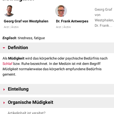
Georg Graf
von
Westphalen,
Georg Graf von Westphalen
Dr. Frank Antwerpes
Dr. Frank
Arzt | Ärztin
Arzt | Ärztin
Antwerpes
+ 1
Englisch
: tiredness, fatigue
Definition
Als
Müdigkeit
wird das körperliche oder psychische Bedürfnis nach
Schlaf
bzw. Ruhe bezeichnet. In der Medizin ist mit dem Begriff
Müdigkeit
normalerweise das körperlich empfundene Bedürfnis
gemeint.
Einteilung
Man unterscheidet hier zwischen der nichtorganischen
Organische Müdigkeit
(
physiologischen
) und organischen Müdigkeit (
pathologisch
). Die
nichtorganische Müdigkeit entsteht, wenn der Körper Schlaf braucht,
Tritt Müdigkeit pathologisch auf, so spricht man von der
organischen
Artikelinhalt ist veraltet?
diesen jedoch nicht bekommt. Um der physiologisch normalen Müdigkeit