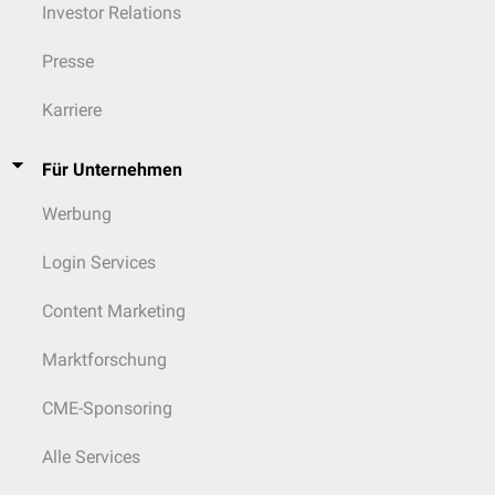
Monosynaptischer Ruhetremor
Investor Relations
Cerebellärer Tremor
Gaumensegeltremor
Presse
Medikamenten- und Toxin-induzierter Tremor
Karriere
Für Unternehmen
Werbung
Login Services
Content Marketing
Marktforschung
CME-Sponsoring
Alle Services