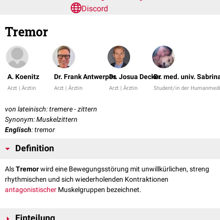
Discord
Tremor
A. Koenitz
Dr. Frank Antwerpes
Dr. Josua Decker
Dr. med. univ. Sabrin
Arzt | Ärztin
Arzt | Ärztin
Arzt | Ärztin
Student/in der Humanmedi
von lateinisch: tremere - zittern
Synonym: Muskelzittern
Englisch
: tremor
Definition
Als
Tremor
wird eine Bewegungsstörung mit unwillkürlichen, streng
rhythmischen und sich wiederholenden Kontraktionen
antagonistischer
Muskelgruppen bezeichnet.
Einteilung