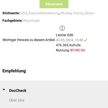
Störungen z.B. beim
Morbus Parkinson
.
Absenden
Bei den pathologischen Tremorformen unterteilt man weiter in:
Stichworte:
GK2
,
Gesundheitsstörung
,
Muskel
,
Tremor
,
Zittern
Ruhetremor
und
Fachgebiete:
Neurologie
Aktionstremor
mit seinen Unterformen
Haltetremor
Intentionstremor
Letzter Edit:
Isometrischer Tremor
Wichtiger Hinweis zu diesem Artikel
03.05.2024, 15:48
Kinetischer Termor
(Bewegungstremor)
476.365 Aufrufe
Eine besondere Form des Ruhetremors ist der
Pillendreher-Tremor
.
Nutzung:
BY-NC-SA
Weitere Tremorformen
Essentieller Tremor
Orthostatischer Tremor
Empfehlung
Psychogener Tremor
Holmes-Tremor
Dystoner Tremor
Titubation
DocCheck
Asterixis
("flapping tremor")
Über Uns
physiologischer Tremor
gesteigerter physiologischer Tremor