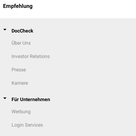
Empfehlung
DocCheck
Über Uns
Investor Relations
Presse
Karriere
Für Unternehmen
Werbung
Login Services