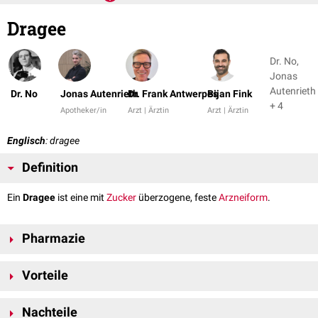
Dragee
Dr. No,
Jonas
Autenrieth
Dr. No
Jonas Autenrieth
Dr. Frank Antwerpes
Bijan Fink
+ 4
Apotheker/in
Arzt | Ärztin
Arzt | Ärztin
Englisch
: dragee
Definition
Ein
Dragee
ist eine mit
Zucker
überzogene, feste
Arzneiform
.
Pharmazie
Dragees bestehen aus einem
Tablettenkern
und einer überzogenen
Vorteile
Zuckerschicht aus
Saccharose
,
Glucose
und eventuell
Macrogol
35000
zur Erhöhung der
Plastizität
. Weiterhin können der Dragiersuspension
Durch den Zucker kann eine Geschmacksmaskierung schlecht
weitere
technische
Hilfsstoffe
hinzugegeben werden, z.B.:
Nachteile
schmeckender
Arzneistoffe
erzielt werden