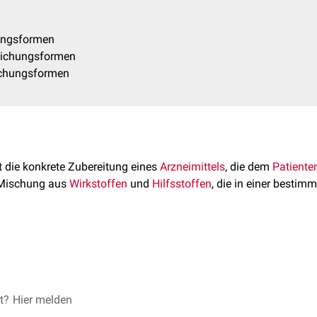
ungsformen
eichungsformen
ichungsformen
t die konkrete Zubereitung eines
Arzneimittels
, die dem
Patiente
 Mischung aus
Wirkstoffen
und
Hilfsstoffen
, die in einer bestimm
gsform ist der "nackte", d.h. reine Wirkstoff als chemisch gerein
he Nachteile mit sich bringt, wird sie heute (2022) so gut wie n
et?
Hier melden
insofern relevant, als dass sie die Wirksamkeit des Arzneimittel
men