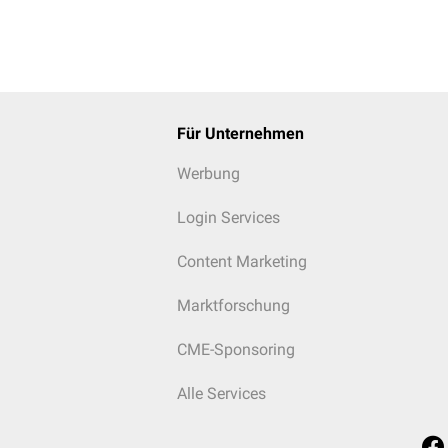
n
,
Augentropfen
,
Ohrentropfen
)
Für Unternehmen
entrat
Werbung
Login Services
Content Marketing
Marktforschung
CME-Sponsoring
Alle Services
ay