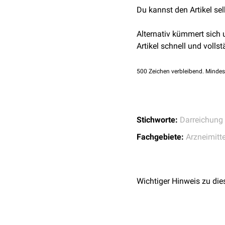
der Haltbarkeit und
Phar
Tabletten
(
Sublingual
Du kannst den Artikel se
Prüfung eines Arzneimitte
Dragee
getestet.
Kapsel
(
Weichkapsel
Alternativ kümmert sich
Die Darreichungsform ein
Granulat
Artikel schnell und vollst
Arzneimittel verabreicht 
Puder
Printlets
500
Zeichen verbleibend. Mindes
Halbfeste Darreichungs
Salbe
Creme
Stichworte:
Darreichung
Paste
Fachgebiete:
Arzneimitte
Gel
Flüssige Darreichungsf
Wichtiger Hinweis zu die
Suspension
Kristallsuspension
Emulsion
Lösung