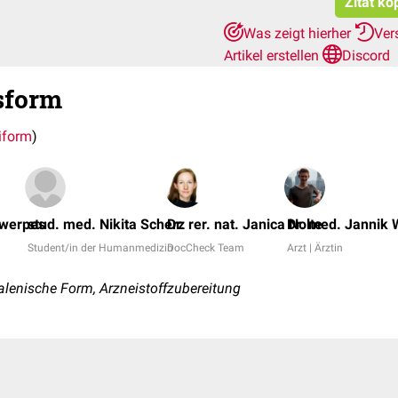
Zitat ko
Was zeigt hierher
Ver
Artikel erstellen
Discord
sform
iform
)
twerpes
stud. med. Nikita Scherz
Dr. rer. nat. Janica Nolte
Dr. med. Jannik 
Student/in der Humanmedizin
DocCheck Team
Arzt | Ärztin
lenische Form, Arzneistoffzubereitung