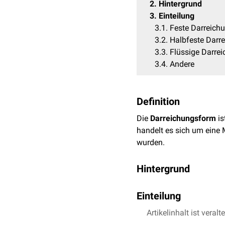
2
Hintergrund
3
Einteilung
3.1
Feste Darreich
3.2
Halbfeste Darr
3.3
Flüssige Darre
3.4
Andere
Definition
Die
Darreichungsform
is
handelt es sich um eine
wurden.
Hintergrund
Die einfachste Darreichun
Einteilung
Darreichungsform zahlreic
Artikelinhalt ist veralt
Die Darreichungsform ist 
Feste Darreichungsfor