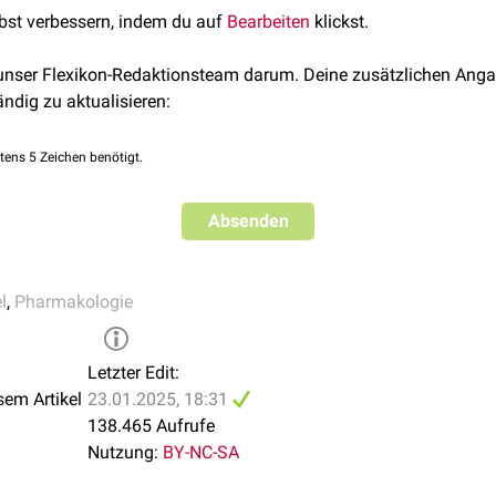
makokinetik
– zu großen Teilen mitbestimmt. Sie ist daher Besta
tablette
,
Schmelztablette
)
lbst verbessern, indem du auf
Bearbeiten
klickst.
ls, d.h. es wird nicht der reine Wirkstoff, sondern die entspre
,
Hartkapsel
,
Magensaftresistente
Kapsel)
 unser Flexikon-Redaktionsteam darum. Deine zusätzlichen Anga
es Arzneimittel legt auch den
Applikationsweg
fest, d.h. die Art
ändig zu aktualisieren:
wird.
tens 5 Zeichen benötigt.
formen
Absenden
l
,
Pharmakologie
ormen
Letzter Edit:
sem Artikel
23.01.2025, 18:31
138.465 Aufrufe
Nutzung:
BY-NC-SA