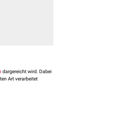
n
dargereicht wird. Dabei
ten Art verarbeitet
igtes Pulver. Da diese
icht mehr eingesetzt.
s – vor allem hinsichtlich