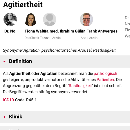
Agitiertheit
Dr.
No
Fi
Dr. No
Fiona Walter
Dr. med. Ibrahim Güler
Dr. Frank Antwerpes
Wa
DocCheck Team
Arzt | Ärztin
Arzt | Ärztin
+ 
Synonyme: Agitation, psychomotorisches Arousal, Rastlosigkeit
Definition
Als
Agitiertheit
oder
Agitation
bezeichnet man die
pathologisch
gesteigerte, unproduktive motorische Aktivität eines
Patienten
. Die
Abgrenzung gegenüber dem Begriff "
Rastlosigkeit
" ist nicht scharf.
Die Begriffe werden häufig synonym verwendet.
ICD10
-Code: R45.1
Klinik
Agitiertheit drückt sich als übermäßige motorische Aktivität