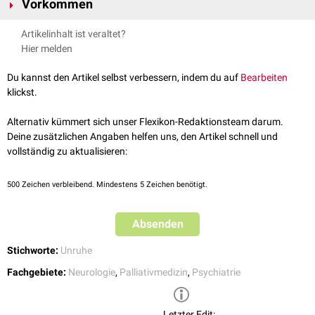
Vorkommen
(
Hyperaktivität
) mit hastigen, fahrigen und ziellosen Bewegungen aus.
Sie ist oft mit einem Gefühl innerer Anspannung und Unruhe verbunden.
Agitiertheit tritt in vielen verschiedenen Zusammenhängen auf, zum
Artikelinhalt ist veraltet?
Typische Verhaltensweisen sind unruhiges Hin- und Herlaufen, Zappeln,
Beispiel bei/in:
Hier melden
Zerren an der eigenen Kleidung und die Unfähigkeit, still zu sitzen.
organischen Erkrankungen (
Asthmaanfall
)
psychischen Erkrankungen (
Psychosen
)
Du kannst den Artikel selbst verbessern, indem du auf
Bearbeiten
Einnahme bestimmter
Medikamente
klickst.
Drogenabusus
Drogenentzug
, z.B. im Rahmen eines
Alkoholentzugssyndroms
Alternativ kümmert sich unser Flexikon-Redaktionsteam darum.
der
Finalphase
des Lebens (
terminale Unruhe
)
Deine zusätzlichen Angaben helfen uns, den Artikel schnell und
vollständig zu aktualisieren:
500
Zeichen verbleibend. Mindestens 5 Zeichen benötigt.
Absenden
Stichworte:
Unruhe
Fachgebiete:
Neurologie
,
Palliativmedizin
,
Psychiatrie
Letzter Edit: