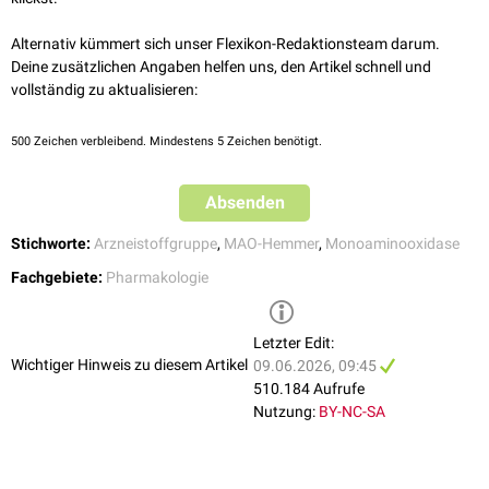
länger im Kreislauf verweilen. Dies erklärt auch, warum bestimmte
kommt diese Interaktion hingegen nicht vor, da die für den
Drogen länger oder stärker wirken, wenn sie zusammen mit MAO-
Tyraminabbau wichtige MAO-B noch zur Verfügung steht und der
Alternativ kümmert sich unser Flexikon-Redaktionsteam darum.
Hemmern konsumiert werden.
Wirkstoff von der MAO-A-Bindungsstelle durch höhere Tyramin-
Deine zusätzlichen Angaben helfen uns, den Artikel schnell und
Konzentrationen verdrängt werden kann. Da in Einzelfällen über starke
vollständig zu aktualisieren:
Blutdruckanstiege nach Aufnahme tyraminreicher Nahrung unter
Moclobemid berichtet wurde, wird allerdings auch unter der Therapie mit
Moclobemid vom Verzehr größerer Mengen tyraminreicher
500
Zeichen verbleibend. Mindestens 5 Zeichen benötigt.
[
1
]
Nahrungsmittel abgeraten.
Absenden
Stichworte:
Arzneistoffgruppe
,
MAO-Hemmer
,
Monoaminooxidase
Fachgebiete:
Pharmakologie
Letzter Edit:
Wichtiger Hinweis zu diesem Artikel
09.06.2026, 09:45
510.184 Aufrufe
Nutzung:
BY-NC-SA