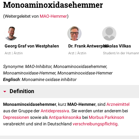
Monoaminoxidasehemmer
(Weitergeleitet von
MAO-Hemmer
)
Georg Graf von Westphalen
Dr. Frank Antwerpes
Nikolas Vilkas
Arzt | Ärztin
Arzt | Ärztin
Student/in der Human
Synonyme: MAO-Inhibitor, Monoaminooxidasehemmer,
Monoaminoxidase-Hemmer, Monoaminooxidase-Hemmer
Englisch
: Monoamine oxidase inhibitor
Definition
Monoaminoxidasehemmer
, kurz
MAO-Hemmer
, sind
Arzneimittel
aus der Gruppe der
Antidepressiva
. Sie werden unter anderem bei
Depressionen
sowie als
Antiparkinsonika
bei
Morbus Parkinson
verabreicht und sind in Deutschland
verschreibungspflichtig
.