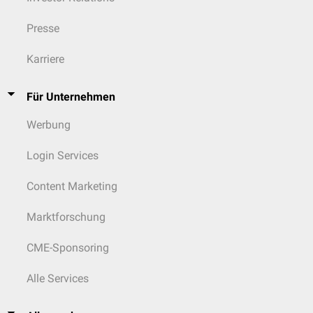
Katathrenie
Presse
Schlafbezogene Bewegungsstörungen
Als
schlafbezogene Bewegungsstörung
werden beispielsweise folgende
Karriere
Krankheiten bezeichnet:
Restless-Legs-Syndrom
Für Unternehmen
Periodic Limb Movement Disorder
Werbung
Sekundäre Schlafstörungen
Bei den sekundären Schlafstörungen liegt eine andere
organische
oder
Login Services
psychiatrische
Erkrankung zugrunde, z.B. eine
Depression
oder eine
Angststörung
.
Content Marketing
siehe auch
:
International Classification of Sleep Disorders
(ICSD)
Marktforschung
CME-Sponsoring
Alle Services