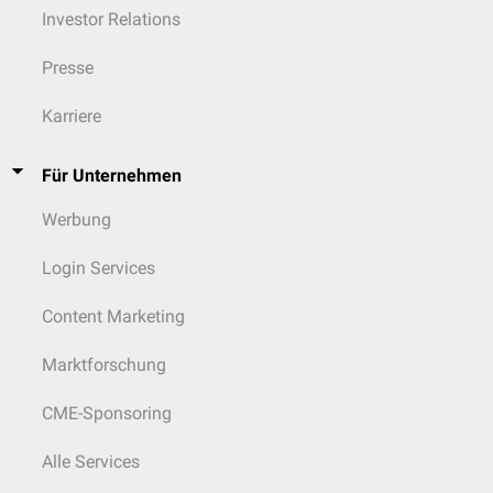
einzeln oder in Kombination werden laut Leitlinie nicht explizit
Investor Relations
empfohlen, da es an englisch- oder deutschsprachigen Studien und
somit Evidenz mangelt.
Presse
Chloralhydrat
sollte aufgrund seiner
Toxizität
und der ausgeprägten
Toleranzentwicklung
heutzutage nicht mehr eingesetzt werden.
Karriere
Für Unternehmen
Werbung
Login Services
Content Marketing
Marktforschung
CME-Sponsoring
Alle Services