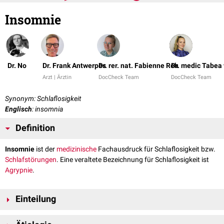
Insomnie
Dr. No
Dr. Frank Antwerpes
Dr. rer. nat. Fabienne Reh
Dr. medic Tabea
Arzt | Ärztin
DocCheck Team
DocCheck Team
Synonym: Schlaflosigkeit
Englisch
: insomnia
Definition
Insomnie
ist der
medizinische
Fachausdruck für Schlaflosigkeit bzw.
Schlafstörungen
. Eine veraltete Bezeichnung für Schlaflosigkeit ist
Agrypnie
.
Einteilung
...nach Art der Insomnie