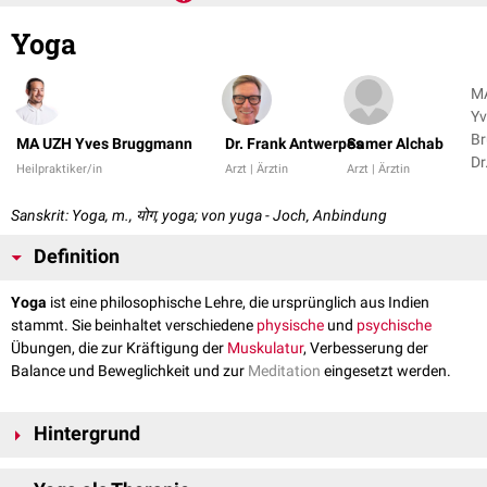
Yoga
M
Yv
B
MA UZH Yves Bruggmann
Dr. Frank Antwerpes
Samer Alchab
Dr
Heilpraktiker/in
Arzt | Ärztin
Arzt | Ärztin
An
+ 
Sanskrit: Yoga, m., योग, yoga; von yuga - Joch‚ Anbindung
Definition
Yoga
ist eine philosophische Lehre, die ursprünglich aus Indien
stammt. Sie beinhaltet verschiedene
physische
und
psychische
Übungen, die zur Kräftigung der
Muskulatur
, Verbesserung der
Balance und Beweglichkeit und zur
Meditation
eingesetzt werden.
Hintergrund
Unter dem Begriff Yoga finden sich heute verschiedene