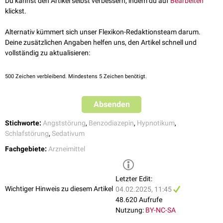
abendlicher Einnahme sind aufgrund der langen Halbwertzeit auch
Du kannst den Artikel selbst verbessern, indem du auf
Bearbeiten
verstoffwechselt. Daher sind keine relevanten
Arzneimittelinteraktionen
Bipolare Störung
mögliche
Überhangeffekte
am nächsten Morgen zu berücksichtigen.
klickst.
mit
CYP3A4-Induktoren
oder -
Inhibitoren
zu erwarten.
Ataxien
Abhängigkeiten
(
Alkoholabusus
,
Medikamentenabusus
,
Alternativ kümmert sich unser Flexikon-Redaktionsteam darum.
Drogenabusus
)
Deine zusätzlichen Angaben helfen uns, den Artikel schnell und
Schwangerschaft
,
Stillzeit
vollständig zu aktualisieren:
500
Zeichen verbleibend. Mindestens 5 Zeichen benötigt.
Absenden
Stichworte:
Angststörung
,
Benzodiazepin
,
Hypnotikum
,
Schlafstörung
,
Sedativum
Fachgebiete:
Arzneimittel
Letzter Edit:
Wichtiger Hinweis zu diesem Artikel
04.02.2025, 11:45
48.620 Aufrufe
Nutzung:
BY-NC-SA