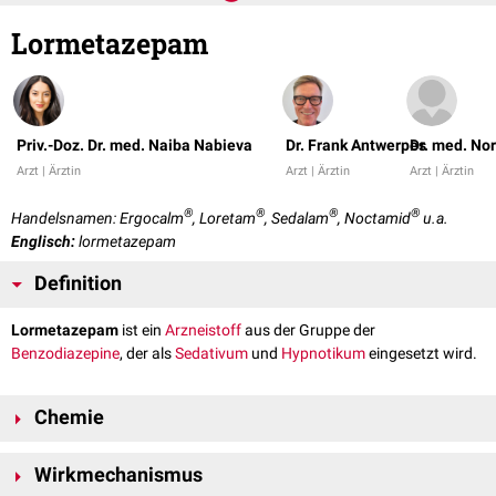
Lormetazepam
Priv.-Doz. Dr. med. Naiba Nabieva
Dr. Frank Antwerpes
Dr. med. No
Arzt | Ärztin
Arzt | Ärztin
Arzt | Ärztin
®
®
®
®
Handelsnamen: Ergocalm
, Loretam
, Sedalam
, Noctamid
u.a.
Englisch:
lormetazepam
Definition
Lormetazepam
ist ein
Arzneistoff
aus der Gruppe der
Benzodiazepine
, der als
Sedativum
und
Hypnotikum
eingesetzt wird.
Chemie
Lormetazepam hat die
Summenformel
C
H
Cl
N
O
. Seine
molare
16
12
2
2
2
Wirkmechanismus
−1
Masse
beträgt 335,19 g·mol
. Der Wirkstoff enthält ein
Stereozentrum